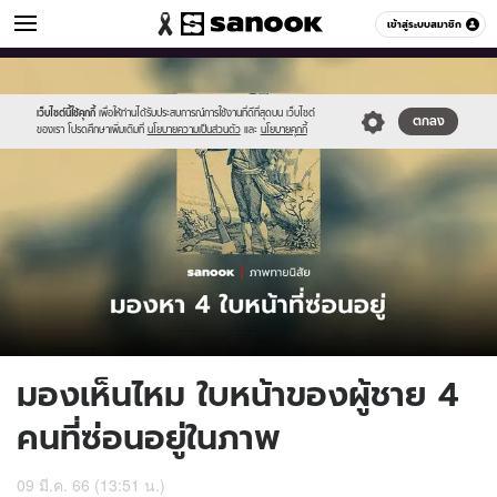
ดูดวง
เข้าสู่ระบบสมาชิก
หมวดอื่นๆ
//s.isanook.com/ho/0/ud/49/248563/sanookquiz-
Sanook
//s.isanook.com/sr/0/images/logo-
600
60
template(35).jpg
new-
sanook.png
เว็บไซต์นี้ใช้คุกกี้
เพื่อให้ท่านได้รับประสบการณ์การใช้งานที่ดีที่สุดบน เว็บไซต์
ตกลง
ของเรา โปรดศึกษาเพิ่มเติมที่
นโยบายความเป็นส่วนตัว
และ
นโยบายคุกกี้
มองเห็นไหม ใบหน้าของผู้ชาย 4
คนที่ซ่อนอยู่ในภาพ
09 มี.ค. 66 (13:51 น.)