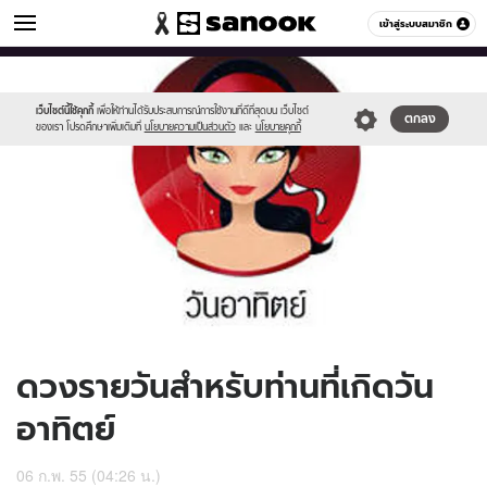
ดูดวง
เข้าสู่ระบบสมาชิก
หมวดอื่นๆ
//s.isanook.com/ho/0/ud/4/24825/170-
Sanook
//s.isanook.com/sr/0/images/logo-
600
60
sun_b.jpg
new-
sanook.png
เว็บไซต์นี้ใช้คุกกี้
เพื่อให้ท่านได้รับประสบการณ์การใช้งานที่ดีที่สุดบน เว็บไซต์
ตกลง
ของเรา โปรดศึกษาเพิ่มเติมที่
นโยบายความเป็นส่วนตัว
และ
นโยบายคุกกี้
ดวงรายวันสำหรับท่านที่เกิดวัน
อาทิตย์
06 ก.พ. 55 (04:26 น.)