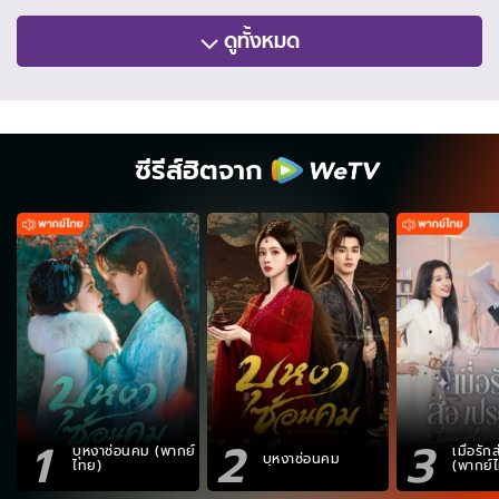
ดูทั้งหมด
ซีรีส์ฮิตจาก
1
2
3
บุหงาซ่อนคม (พากย์
เมื่อรั
บุหงาซ่อนคม
ไทย)
(พากย์