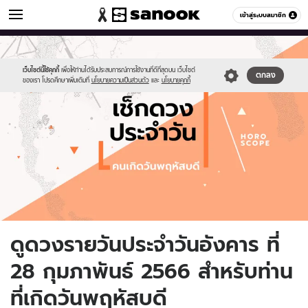
ดูดวง
เข้าสู่ระบบสมาชิก
หมวดอื่นๆ
//s.isanook.com/ho/0/ud/fxd/day/daily-
Sanook
//s.isanook.com/sr/0/images/logo-
600
60
horoscope-
new-
thursday.jpg
sanook.png
เว็บไซต์นี้ใช้คุกกี้
เพื่อให้ท่านได้รับประสบการณ์การใช้งานที่ดีที่สุดบน เว็บไซต์
ตกลง
ของเรา โปรดศึกษาเพิ่มเติมที่
นโยบายความเป็นส่วนตัว
และ
นโยบายคุกกี้
ดูดวงรายวันประจำวันอังคาร ที่
28 กุมภาพันธ์ 2566 สำหรับท่าน
ที่เกิดวันพฤหัสบดี