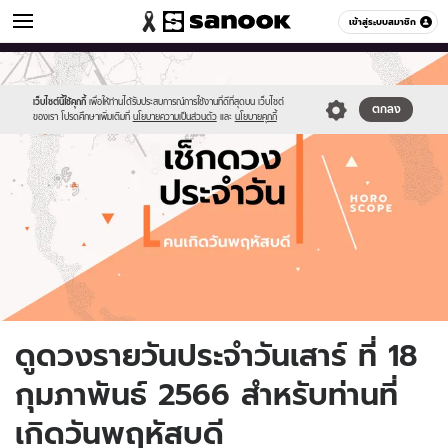
ดูดวง
เข้าสู่ระบบสมาชิก
หมวดอื่นๆ
//s.isanook.com/ho/0/ud/fxd/day/daily-
Sanook
//s.isanook.com/sr/0/images/logo-
600
60
horoscope-
new-
thursday.jpg
sanook.png
เว็บไซต์นี้ใช้คุกกี้
เพื่อให้ท่านได้รับประสบการณ์การใช้งานที่ดีที่สุดบน เว็บไซต์
ตกลง
ของเรา โปรดศึกษาเพิ่มเติมที่
นโยบายความเป็นส่วนตัว
และ
นโยบายคุกกี้
ดูดวงรายวันประจำวันเสาร์ ที่ 18
กุมภาพันธ์ 2566 สำหรับท่านที่
เกิดวันพฤหัสบดี