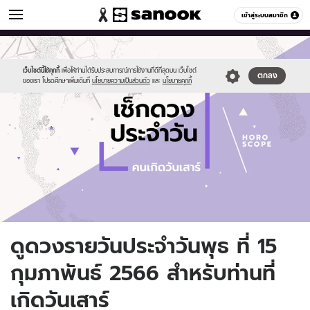
ดูดวง
เข้าสู่ระบบสมาชิก
หมวดอื่นๆ
//s.isanook.com/ho/0/ud/fxd/day/daily-
Sanook
//s.isanook.com/sr/0/images/logo-
600
60
horoscope-
new-
saturday.jpg
sanook.png
เว็บไซต์นี้ใช้คุกกี้
เพื่อให้ท่านได้รับประสบการณ์การใช้งานที่ดีที่สุดบน เว็บไซต์
ตกลง
ของเรา โปรดศึกษาเพิ่มเติมที่
นโยบายความเป็นส่วนตัว
และ
นโยบายคุกกี้
ดูดวงรายวันประจำวันพุธ ที่ 15
กุมภาพันธ์ 2566 สำหรับท่านที่
เกิดวันเสาร์