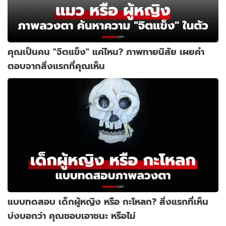
คุณเป็นคน "จิตแข็ง" แค่ไหน? ภาพทายนิสัย เผยคำ
ตอบจากสิ่งแรกที่คุณเห็น
แบบทดสอบ เด็กผู้หญิง หรือ กะโหลก? สิ่งแรกที่เห็น
บ่งบอกว่า คุณชอบเอาชนะ หรือไม่