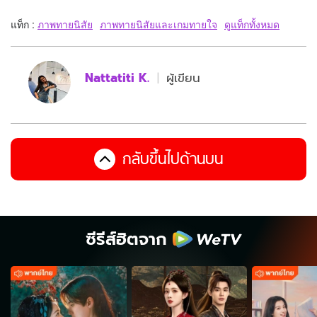
แท็ก :
ภาพทายนิสัย
ภาพทายนิสัยและเกมทายใจ
ดูแท็กทั้งหมด
Nattatiti K.
ผู้เขียน
กลับขึ้นไปด้านบน
ซีรีส์ฮิตจาก