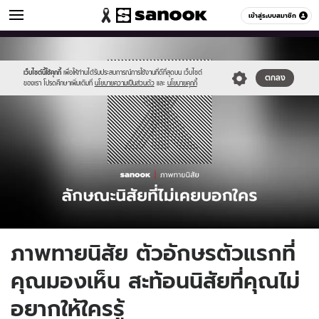
ดูดวง
เข้าสู่ระบบสมาชิก
หมวดอื่นๆ
//s.isanook.com/ho/0/ud/49/246361/thumbnail-
Sanook
//s.isanook.com/sr/0/images/logo-
600
60
6.jpg
new-
sanook.png
เว็บไซต์นี้ใช้คุกกี้
เพื่อให้ท่านได้รับประสบการณ์การใช้งานที่ดีที่สุดบน เว็บไซต์
ตกลง
ของเรา โปรดศึกษาเพิ่มเติมที่
นโยบายความเป็นส่วนตัว
และ
นโยบายคุกกี้
ภาพทายนิสัย ตัวอักษรตัวแรกที่
คุณมองเห็น สะท้อนนิสัยที่คุณไม่
อยากให้ใครรู้