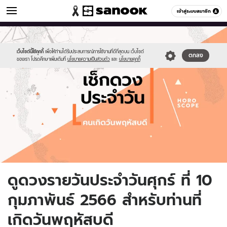
ดูดวง
เข้าสู่ระบบสมาชิก
หมวดอื่นๆ
//s.isanook.com/ho/0/ud/fxd/day/daily-
Sanook
//s.isanook.com/sr/0/images/logo-
600
60
horoscope-
new-
thursday.jpg
sanook.png
เว็บไซต์นี้ใช้คุกกี้
เพื่อให้ท่านได้รับประสบการณ์การใช้งานที่ดีที่สุดบน เว็บไซต์
ตกลง
ของเรา โปรดศึกษาเพิ่มเติมที่
นโยบายความเป็นส่วนตัว
และ
นโยบายคุกกี้
ดูดวงรายวันประจำวันศุกร์ ที่ 10
กุมภาพันธ์ 2566 สำหรับท่านที่
เกิดวันพฤหัสบดี