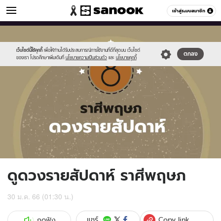
ดูดวง
เข้าสู่ระบบสมาชิก
หมวดอื่นๆ
//s.isanook.com/ho/0/ud/fxd/week/weekly-
Sanook
//s.isanook.com/sr/0/images/logo-
600
60
horoscope-
new-
taurus_zodia.jpg
sanook.png
เว็บไซต์นี้ใช้คุกกี้
เพื่อให้ท่านได้รับประสบการณ์การใช้งานที่ดีที่สุดบน เว็บไซต์
ตกลง
ของเรา โปรดศึกษาเพิ่มเติมที่
นโยบายความเป็นส่วนตัว
และ
นโยบายคุกกี้
ดูดวงรายสัปดาห์ ราศีพฤษภ
30 ม.ค. 66 (01:30 น.)
Copy link
แชร์
กดฟัง