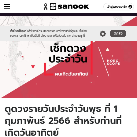
ดูดวง
เข้าสู่ระบบสมาชิก
หมวดอื่นๆ
//s.isanook.com/ho/0/ud/fxd/day/daily-
Sanook
//s.isanook.com/sr/0/images/logo-
600
60
horoscope-
new-
sunday.jpg
sanook.png
เว็บไซต์นี้ใช้คุกกี้
เพื่อให้ท่านได้รับประสบการณ์การใช้งานที่ดีที่สุดบน เว็บไซต์
ตกลง
ของเรา โปรดศึกษาเพิ่มเติมที่
นโยบายความเป็นส่วนตัว
และ
นโยบายคุกกี้
ดูดวงรายวันประจำวันพุธ ที่ 1
กุมภาพันธ์ 2566 สำหรับท่านที่
เกิดวันอาทิตย์