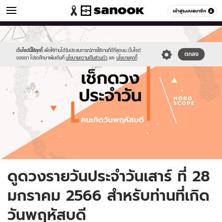
ดูดวง
เข้าสู่ระบบสมาชิก
หมวดอื่นๆ
//s.isanook.com/ho/0/ud/fxd/day/daily-
Sanook
//s.isanook.com/sr/0/images/logo-
600
60
horoscope-
new-
thursday.jpg
sanook.png
เว็บไซต์นี้ใช้คุกกี้
เพื่อให้ท่านได้รับประสบการณ์การใช้งานที่ดีที่สุดบน เว็บไซต์
ตกลง
ของเรา โปรดศึกษาเพิ่มเติมที่
นโยบายความเป็นส่วนตัว
และ
นโยบายคุกกี้
ดูดวงรายวันประจำวันเสาร์ ที่ 28
มกราคม 2566 สำหรับท่านที่เกิด
วันพฤหัสบดี