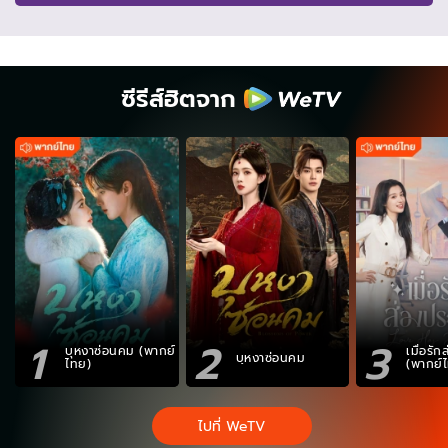
ซีรีส์ฮิตจาก
1
2
3
บุหงาซ่อนคม (พากย์
เมื่อรั
บุหงาซ่อนคม
ไทย)
(พากย์
ไปที่ WeTV