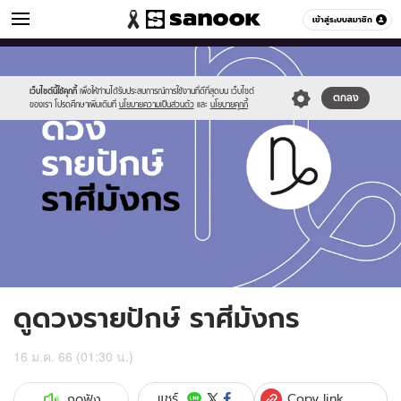
ดูดวง
เข้าสู่ระบบสมาชิก
หมวดอื่นๆ
//s.isanook.com/ho/0/ud/fxd/fortnightly/fortnightly-
Sanook
//s.isanook.com/sr/0/images/logo-
600
60
capricorn.jpg
new-
sanook.png
เว็บไซต์นี้ใช้คุกกี้
เพื่อให้ท่านได้รับประสบการณ์การใช้งานที่ดีที่สุดบน เว็บไซต์
ตกลง
ของเรา โปรดศึกษาเพิ่มเติมที่
นโยบายความเป็นส่วนตัว
และ
นโยบายคุกกี้
ดูดวงรายปักษ์ ราศีมังกร
16 ม.ค. 66 (01:30 น.)
Copy link
แชร์
กดฟัง