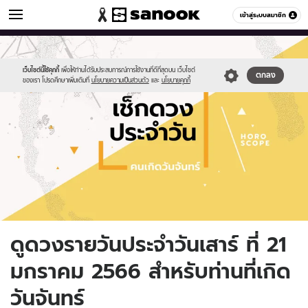
ดูดวง
เข้าสู่ระบบสมาชิก
หมวดอื่นๆ
//s.isanook.com/ho/0/ud/fxd/day/daily-
Sanook
//s.isanook.com/sr/0/images/logo-
600
60
horoscope-
new-
monday.jpg
sanook.png
เว็บไซต์นี้ใช้คุกกี้
เพื่อให้ท่านได้รับประสบการณ์การใช้งานที่ดีที่สุดบน เว็บไซต์
ตกลง
ของเรา โปรดศึกษาเพิ่มเติมที่
นโยบายความเป็นส่วนตัว
และ
นโยบายคุกกี้
ดูดวงรายวันประจำวันเสาร์ ที่ 21
มกราคม 2566 สำหรับท่านที่เกิด
วันจันทร์