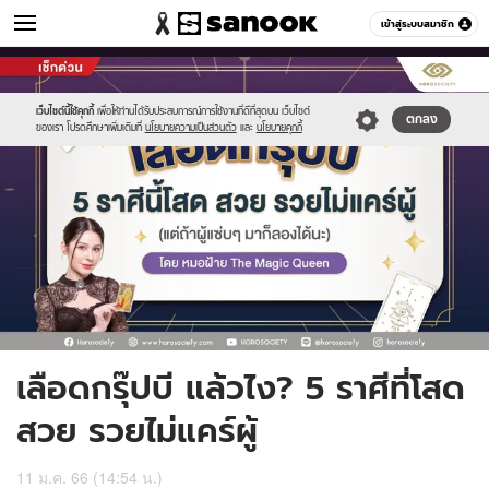
ดูดวง
เข้าสู่ระบบสมาชิก
หมวดอื่นๆ
//s.isanook.com/ho/0/ud/48/244653/sanook_horoscope_socity(8).jpg
Sanook
//s.isanook.com/sr/0/images/logo-
600
60
new-
sanook.png
เว็บไซต์นี้ใช้คุกกี้
เพื่อให้ท่านได้รับประสบการณ์การใช้งานที่ดีที่สุดบน เว็บไซต์
ตกลง
ของเรา โปรดศึกษาเพิ่มเติมที่
นโยบายความเป็นส่วนตัว
และ
นโยบายคุกกี้
เลือดกรุ๊ปบี แล้วไง? 5 ราศีที่โสด
สวย รวยไม่แคร์ผู้
11 ม.ค. 66 (14:54 น.)