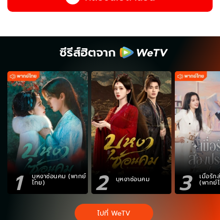
ซีรีส์ฮิตจาก
1
2
3
บุหงาซ่อนคม (พากย์
เมื่อรั
บุหงาซ่อนคม
ไทย)
(พากย์
ไปที่ WeTV