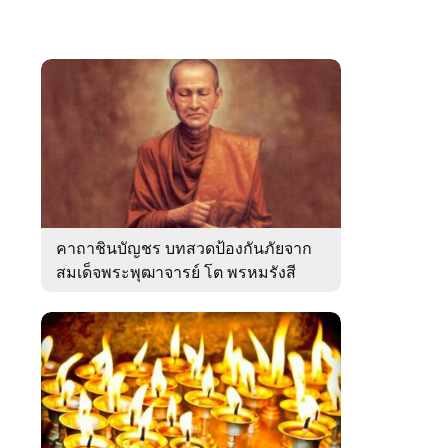
คาถาชินบัญชร บทสวดป้องกันภัยจาก
สมเด็จพระพุฒาจารย์ โต พรหมรังสี