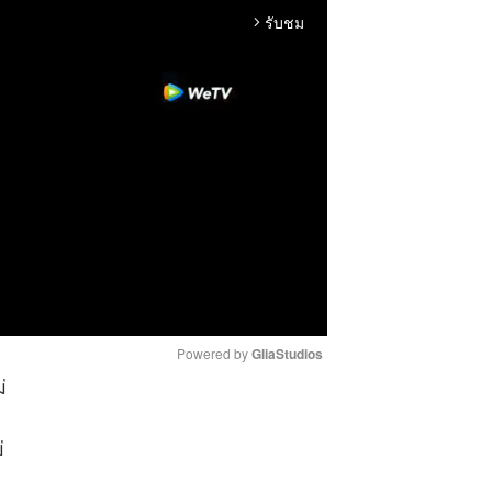
รับชม
arrow_forward_ios
Powered by 
GliaStudios
่
M
่
u
t