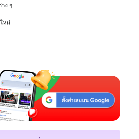
e
งานต่าง ๆ
รกิจใหม่
ุญ