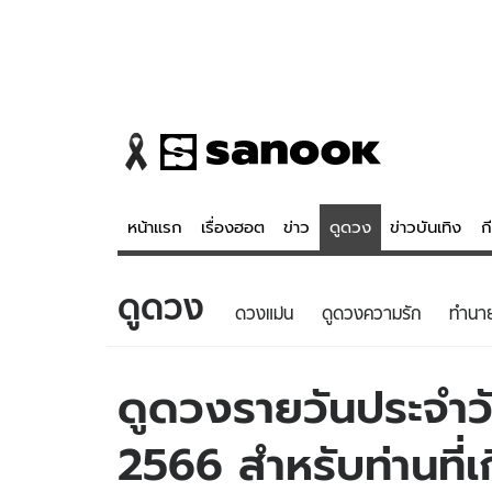
หน้าแรก
เรื่องฮอต
ข่าว
ดูดวง
ข่าวบันเทิง
ก
ดูดวง
ข่าว
ดูดวง - 
ดวงแม่น
ดูดวงความรัก
ทํานา
เรื่องฮอต
ดูดวง
ข่าว
หวยไทย
ดูดวงรายวันประจำวั
ข่าวบันเทิง
สถิติหวยไท
2566 สำหรับท่านที่
ข่าวกีฬา
หวยลาว
ข่าวเศรษฐกิจ