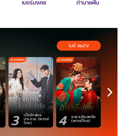
เบอร์มงคล
ทำนายฝัน
ไปที่ WeTV
3
4
5
เมื่อรักส่อง
ชายาเคียงหทัย
ซอโซ่ล่ามธี
ประกาย (พากย์
(พากย์ไทย)
(Uncut Ve
ไทย)