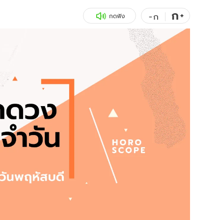
ก
สุขภาพ
+
ดูทีวี
-
ก
กดฟัง
เที่ยว-กิน
WeTV
Tasteful Thailand
Exclusive
Sanook Choice
นิยาย
ยลได้ที่
ร่วมงานกับเ