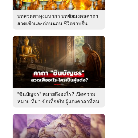
บทสวดพาหุงมหากา บทชัยมงคลคาถา
สวดเช้าและก่อนนอน ชีวิตราบรื่น
"ชินบัญชร" หมายถึงอะไร? เปิดความ
หมาย-ที่มา-ข้อเท็จจริง ผู้แต่งคาถาที่คน
ไทยคุ้นเคย