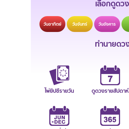
เลือกดูดวง
วัน
อาทิตย์
วัน
จันทร์
วัน
อังคาร
ทำนายดวงช
ไพ่ยิปซีรายวัน
ดูดวงรายสัปดาห์