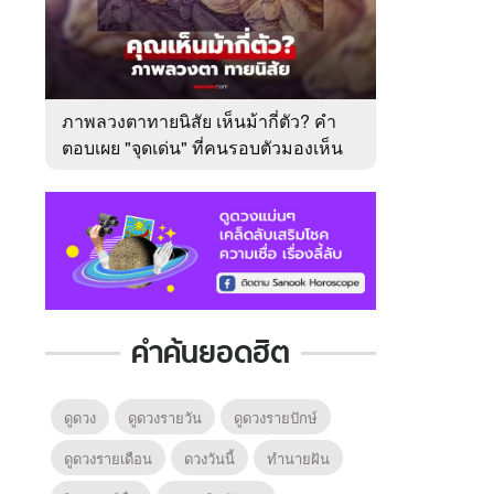
ภาพลวงตาทายนิสัย เห็นม้ากี่ตัว? คำ
ตอบเผย "จุดเด่น" ที่คนรอบตัวมองเห็น
ในตัวคุณ
คำค้นยอดฮิต
ดูดวง
ดูดวงรายวัน
ดูดวงรายปักษ์
ดูดวงรายเดือน
ดวงวันนี้
ทํานายฝัน