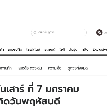
ตร
ีฬา
เศรษฐกิจ
ไลฟ์สไตล์
รถยนต์
ไอที
วัยรุ่น
คลิป
Exclusi
ตรวจหวย
ไลฟ์สไตล์
บันเทิงค
ยทายทัก
หมอดัง ดวงเด่น
ความเชื่อ
ดูดวงทั้งหมด
ผู้หญิง
หนัง-ละคร
ผู้ชาย
เพลง
นเสาร์ ที่ 7 มกราคม
ย
วัยรุ่น
เกมส์
เกิดวันพฤหัสบดี
ไอที
คลิป
รถยนต์
พอดแคสต์