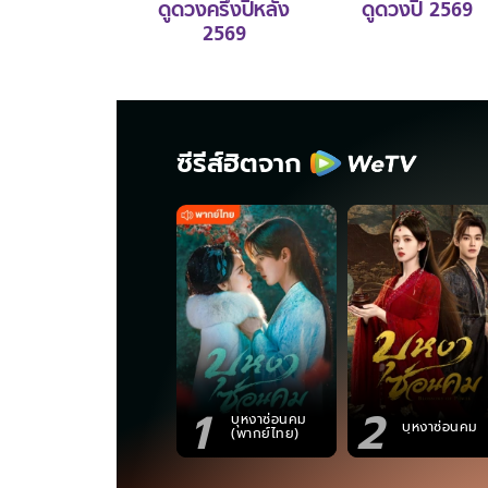
ดูดวงครึ่งปีหลัง
ดูดวงปี 2569
2569
ซีรีส์ฮิตจาก
1
2
บุหงาซ่อนคม
บุหงาซ่อนคม
(พากย์ไทย)