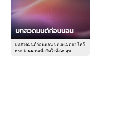
สัปดาห์
ของ
Sanook
ดูด
 WeTV
วง
บทสวดมนต์ก่อนนอน บทแผ่เมตตา ไหว้
พระก่อนนอนเพื่อจิตใจที่สงบสุข
ติดต่อโฆษณา
tencentthbd
sales@tencent.co.th
รา
ร้องเรียนเนื้อหาไม่เหมาะสม
แนะนำติชม แจ้งปัญหาการใช้งาน