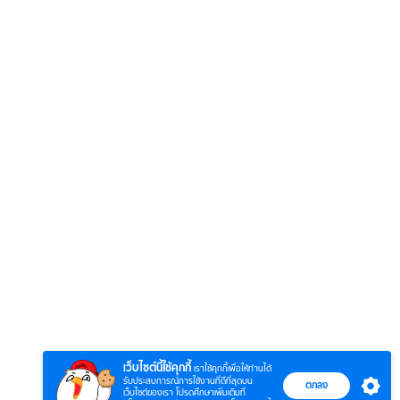
6
7
8
ตำนานจอมยุทธ์
ตำนานจอมยุทธ์
หากวิน
ร์
ภูตถังซาน
ภูตถังซาน 2
พบเธอ
r.)
(พากย์ไทย)
(พากย์ไทย)
ไทย)
เว็บไซต์นี้ใช้คุกกี้
เราใช้คุกกี้เพื่อให้ท่านได้
รับประสบการณ์การใช้งานที่ดีที่สุดบน
ตกลง
เว็บไซต์ของเรา โปรดศึกษาเพิ่มเติมที่