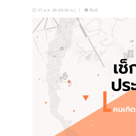
อัปเดตจีน
07 ม.ค. 66 (00:04 น.)
พิมพ์
เช็กข่าวชัวร์
ติดตามสนุกโซเชี
ดาวน์โหลดสนุกแอปฟรี
สงวนลิขสิทธิ์ ©
2569
บริษัท อิมเมจ ฟิวเจอร์ (ประเทศไทย) จำกัด