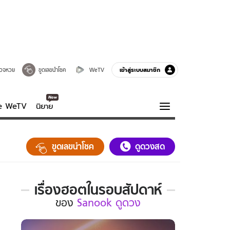
เข้าสู่ระบบสมาชิก
วจหวย
ขูดเลขนำโชค
WeTV
ve WeTV
นิยาย
รบรส
ความรู้รอบตัว
ขูดเลขนำโชค
ดูดวงสด
ฮาวทู
กูรู-รอบรู้
เรื่องฮอตในรอบสัปดาห์
เรื่อง
ของ
Sanook ดูดวง
ฮอต
ใน
รอบ