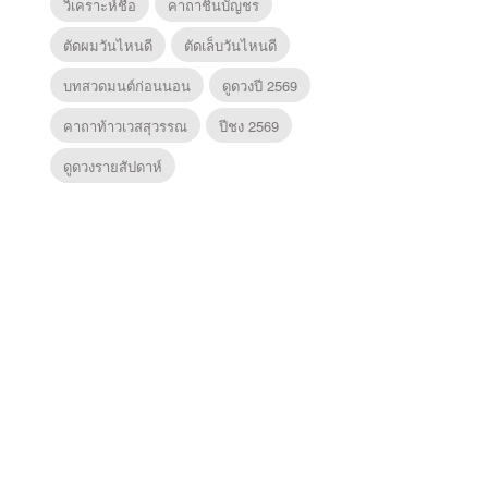
วิเคราะห์ชื่อ
คาถาชินบัญชร
ตัดผมวันไหนดี
ตัดเล็บวันไหนดี
บทสวดมนต์ก่อนนอน
ดูดวงปี 2569
คาถาท้าวเวสสุวรรณ
ปีชง 2569
ดูดวงรายสัปดาห์