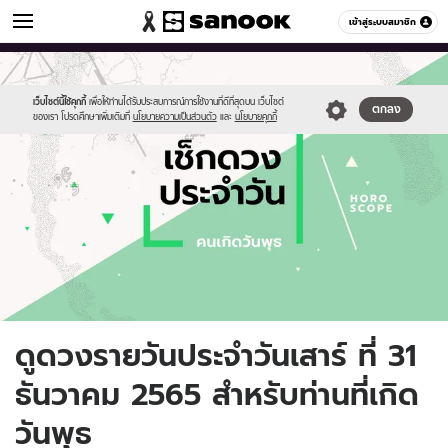
ดูดวง
เข้าสู่ระบบสมาชิก
หมวดอื่นๆ
//s.isanook.com/ho/0/ud/fxd/day/daily-
Sanook
//s.isanook.com/sr/0/images/logo-
600
60
horoscope-
new-
wednesday.jpg
sanook.png
เว็บไซต์นี้ใช้คุกกี้
เพื่อให้ท่านได้รับประสบการณ์การใช้งานที่ดีที่สุดบน เว็บไซต์
ตกลง
ของเรา โปรดศึกษาเพิ่มเติมที่
นโยบายความเป็นส่วนตัว
และ
นโยบายคุกกี้
ดูดวงรายวันประจำวันเสาร์ ที่ 31
ธันวาคม 2565 สำหรับท่านที่เกิด
วันพุธ