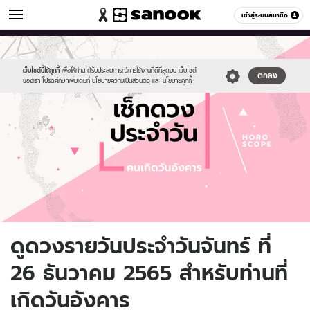
ดูดวง
เข้าสู่ระบบสมาชิก
หมวดอื่นๆ
//s.isanook.com/ho/0/ud/fxd/day/daily-
Sanook
//s.isanook.com/sr/0/images/logo-
600
60
horoscope-
new-
tuesday.jpg
sanook.png
เว็บไซต์นี้ใช้คุกกี้
เพื่อให้ท่านได้รับประสบการณ์การใช้งานที่ดีที่สุดบน เว็บไซต์
ตกลง
ของเรา โปรดศึกษาเพิ่มเติมที่
นโยบายความเป็นส่วนตัว
และ
นโยบายคุกกี้
ดูดวงรายวันประจำวันจันทร์ ที่
26 ธันวาคม 2565 สำหรับท่านที่
เกิดวันอังคาร