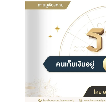
อัปเดตจีน
เช็กข่าวชัวร์
ติดตามสนุกโซเชี
ดาวน์โหลดสนุกแอปฟรี
สงวนลิขสิทธิ์ ©
2569
บริษัท อิมเมจ ฟิวเจอร์ (ประเทศไทย) จำกัด