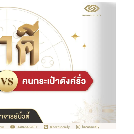
สุขภาพ
ดูทีวี
เที่ยว-กิน
WeTV
Tasteful Thailand
Exclusive
Sanook Choice
นิยาย
ยลได้ที่
ร่วมงานกับเ