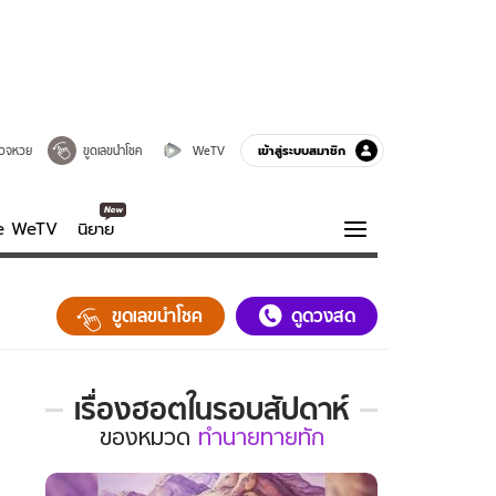
เข้าสู่ระบบสมาชิก
วจหวย
ขูดเลขนำโชค
WeTV
ve WeTV
นิยาย
รบรส
ความรู้รอบตัว
ขูดเลขนำโชค
ดูดวงสด
ฮาวทู
กูรู-รอบรู้
เรื่องฮอตในรอบสัปดาห์
เรื่อง
ของ
หมวด
ทำนายทายทัก
ฮอต
ใน
รอบ