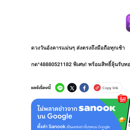
ดวง
วันอังคารแม่นๆ ส่งตรงถึงมือถือทุกเช้า
กด*48880521182 พิเศษ! พร้อมสิทธิ์ลุ้นรับท
แชร์เรื่องนี้
Copy link