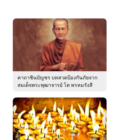
คาถาชินบัญชร บทสวดป้องกันภัยจาก
สมเด็จพระพุฒาจารย์ โต พรหมรังสี