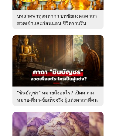
บทสวดพาหุงมหากา บทชัยมงคลคาถา
สวดเช้าและก่อนนอน ชีวิตราบรื่น
"ชินบัญชร" หมายถึงอะไร? เปิดความ
หมาย-ที่มา-ข้อเท็จจริง ผู้แต่งคาถาที่คน
ไทยคุ้นเคย