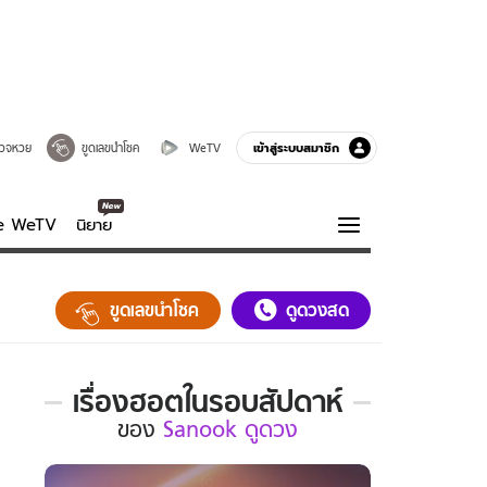
เข้าสู่ระบบสมาชิก
วจหวย
ขูดเลขนำโชค
WeTV
ve WeTV
นิยาย
รบรส
ความรู้รอบตัว
ขูดเลขนำโชค
ดูดวงสด
ฮาวทู
กูรู-รอบรู้
เรื่องฮอตในรอบสัปดาห์
เรื่อง
ของ
Sanook ดูดวง
ฮอต
ใน
รอบ