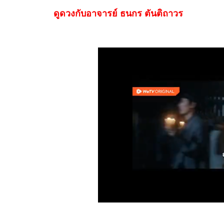
ดูดวงกับอาจารย์ ธนกร ตันติถาวร