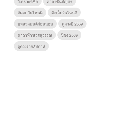
วิเคราะห์ชื่อ
คาถาชินบัญชร
ตัดผมวันไหนดี
ตัดเล็บวันไหนดี
บทสวดมนต์ก่อนนอน
ดูดวงปี 2569
คาถาท้าวเวสสุวรรณ
ปีชง 2569
ดูดวงรายสัปดาห์