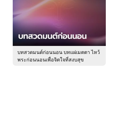
สัปดาห์
ของ
Sanook
ดูด
 WeTV
วง
บทสวดมนต์ก่อนนอน บทแผ่เมตตา ไหว้
พระก่อนนอนเพื่อจิตใจที่สงบสุข
ติดต่อโฆษณา
tencentthbd
sales@tencent.co.th
รา
ร้องเรียนเนื้อหาไม่เหมาะสม
แนะนำติชม แจ้งปัญหาการใช้งาน