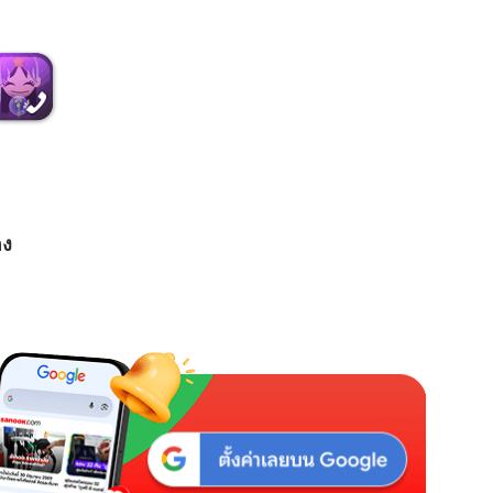
M
u
t
e
อง