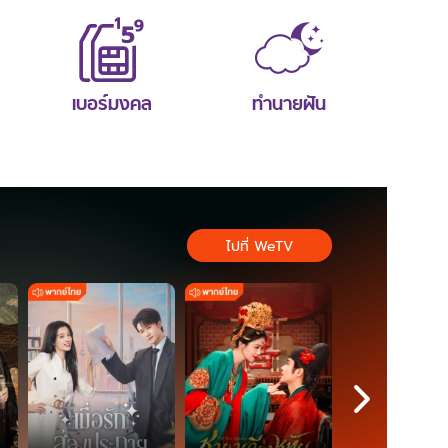
เบอร์มงคล
ทำนายฝัน
ไปที่ WeTV