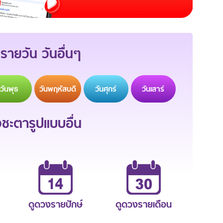
รายวัน วันอื่นๆ
วัน
พุธ
วัน
พฤหัสบดี
วัน
ศุกร์
วัน
เสาร์
ะตารูปแบบอื่น
ดูดวงรายปักษ์
ดูดวงรายเดือน