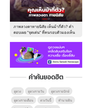
ภาพลวงตาทายนิสัย เห็นม้ากี่ตัว? คำ
ตอบเผย "จุดเด่น" ที่คนรอบตัวมองเห็น
ในตัวคุณ
คำค้นยอดฮิต
ดูดวง
ดูดวงรายวัน
ดูดวงรายปักษ์
ดูดวงรายเดือน
ดวงวันนี้
ทํานายฝัน