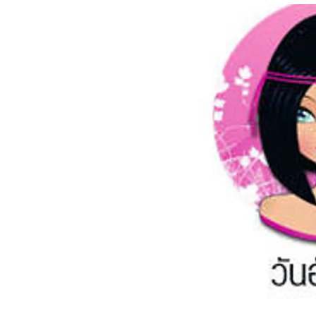
อัปเดตจีน
เช็กข่าวชัวร์
ติดตามสนุกโซเชี
ดาวน์โหลดสนุกแอปฟรี
สงวนลิขสิทธิ์ ©
2569
บริษัท อิมเมจ ฟิวเจอร์ (ประเทศไทย) จำกัด