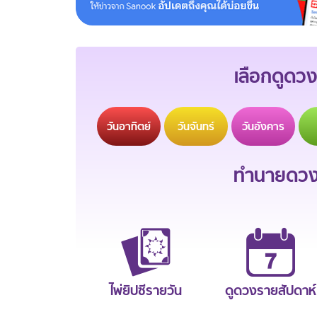
เลือกดูดวง
วัน
อาทิตย์
วัน
จันทร์
วัน
อังคาร
ทำนายดวงช
ไพ่ยิปซีรายวัน
ดูดวงรายสัปดาห์