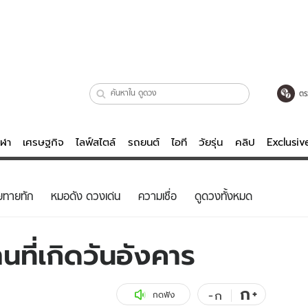
ตร
ีฬา
เศรษฐกิจ
ไลฟ์สไตล์
รถยนต์
ไอที
วัยรุ่น
คลิป
Exclusi
ตรวจหวย
ไลฟ์สไตล์
บันเทิงค
ยทายทัก
หมอดัง ดวงเด่น
ความเชื่อ
ดูดวงทั้งหมด
ผู้หญิง
หนัง-ละคร
ผู้ชาย
เพลง
ที่เกิดวันอังคาร
ย
วัยรุ่น
เกมส์
ไอที
คลิป
ก
+
-
ก
กดฟัง
รถยนต์
พอดแคสต์