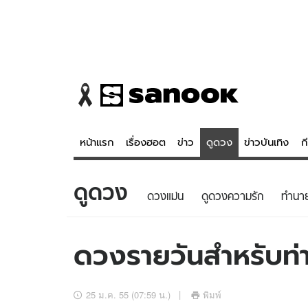
หน้าแรก
เรื่องฮอต
ข่าว
ดูดวง
ข่าวบันเทิง
ก
ดูดวง
ข่าว
ดูดวง - 
ดวงแม่น
ดูดวงความรัก
ทํานา
เรื่องฮอต
ดูดวง
ข่าว
หวยไทย
ดวงรายวันสำหรับท่าน
ข่าวบันเทิง
สถิติหวยไท
ข่าวกีฬา
หวยลาว
25 ม.ค. 55 (07:59 น.)
พิมพ์
ข่าวเศรษฐกิจ