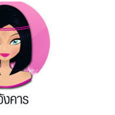
สุขภาพ
ดูทีวี
เที่ยว-กิน
WeTV
Tasteful Thailand
Exclusive
Sanook Choice
นิยาย
ยลได้ที่
ร่วมงานกับเ