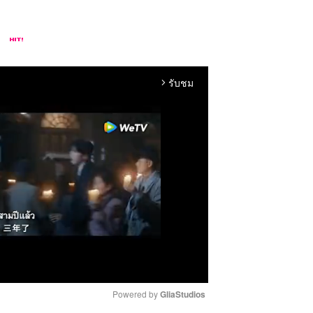
รับชม
arrow_forward_ios
Powered by 
GliaStudios