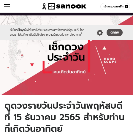
ดูดวง
เข้าสู่ระบบสมาชิก
หมวดอื่นๆ
//s.isanook.com/ho/0/ud/fxd/day/daily-
Sanook
//s.isanook.com/sr/0/images/logo-
600
60
horoscope-
new-
sunday.jpg
sanook.png
เว็บไซต์นี้ใช้คุกกี้
เพื่อให้ท่านได้รับประสบการณ์การใช้งานที่ดีที่สุดบน เว็บไซต์
ตกลง
ของเรา โปรดศึกษาเพิ่มเติมที่
นโยบายความเป็นส่วนตัว
และ
นโยบายคุกกี้
ดูดวงรายวันประจำวันพฤหัสบดี
ที่ 15 ธันวาคม 2565 สำหรับท่าน
ที่เกิดวันอาทิตย์