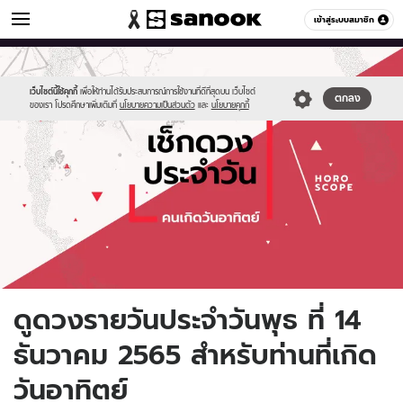
ดูดวง
เข้าสู่ระบบสมาชิก
หมวดอื่นๆ
//s.isanook.com/ho/0/ud/fxd/day/daily-
Sanook
//s.isanook.com/sr/0/images/logo-
600
60
horoscope-
new-
sunday.jpg
sanook.png
เว็บไซต์นี้ใช้คุกกี้
เพื่อให้ท่านได้รับประสบการณ์การใช้งานที่ดีที่สุดบน เว็บไซต์
ตกลง
ของเรา โปรดศึกษาเพิ่มเติมที่
นโยบายความเป็นส่วนตัว
และ
นโยบายคุกกี้
ดูดวงรายวันประจำวันพุธ ที่ 14
ธันวาคม 2565 สำหรับท่านที่เกิด
วันอาทิตย์