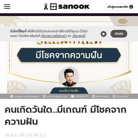
ดูดวง
เข้าสู่ระบบสมาชิก
หมวดอื่นๆ
//s.isanook.com/ho/0/ud/48/242237/cover_sanook_horoscope-
Sanook
//s.isanook.com/sr/0/images/logo-
600
60
2022.jpg
new-
sanook.png
เว็บไซต์นี้ใช้คุกกี้
เพื่อให้ท่านได้รับประสบการณ์การใช้งานที่ดีที่สุดบน เว็บไซต์
ตกลง
ของเรา โปรดศึกษาเพิ่มเติมที่
นโยบายความเป็นส่วนตัว
และ
นโยบายคุกกี้
คนเกิดวันใด...มีเกณฑ์ มีโชคจาก
ความฝัน
30 พ.ย. 65 (16:04 น.)