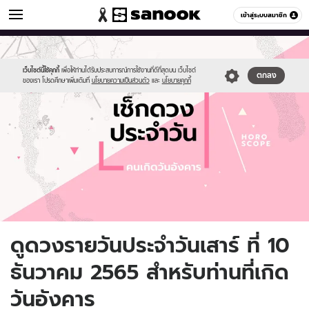
ดูดวง
เข้าสู่ระบบสมาชิก
หมวดอื่นๆ
//s.isanook.com/ho/0/ud/fxd/day/daily-
Sanook
//s.isanook.com/sr/0/images/logo-
600
60
horoscope-
new-
tuesday.jpg
sanook.png
เว็บไซต์นี้ใช้คุกกี้
เพื่อให้ท่านได้รับประสบการณ์การใช้งานที่ดีที่สุดบน เว็บไซต์
ตกลง
ของเรา โปรดศึกษาเพิ่มเติมที่
นโยบายความเป็นส่วนตัว
และ
นโยบายคุกกี้
ดูดวงรายวันประจำวันเสาร์ ที่ 10
ธันวาคม 2565 สำหรับท่านที่เกิด
วันอังคาร