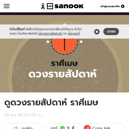
ดูดวง
เข้าสู่ระบบสมาชิก
หมวดอื่นๆ
//s.isanook.com/ho/0/ud/fxd/week/weekly-
Sanook
//s.isanook.com/sr/0/images/logo-
600
60
horoscope-
new-
aries_zodiac.jpg
sanook.png
เว็บไซต์นี้ใช้คุกกี้
เพื่อให้ท่านได้รับประสบการณ์การใช้งานที่ดีที่สุดบน เว็บไซต์
ตกลง
ของเรา โปรดศึกษาเพิ่มเติมที่
นโยบายความเป็นส่วนตัว
และ
นโยบายคุกกี้
ดูดวงรายสัปดาห์ ราศีเมษ
28 พ.ย. 65 (01:09 น.)
Copy link
แชร์
กดฟัง