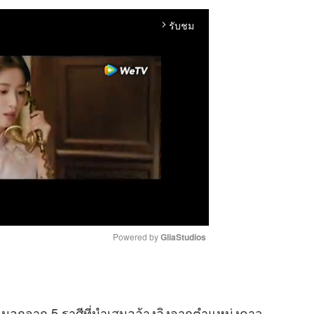
รับชม
arrow_forward_ios
Powered by 
GliaStudios
M
u
ะนอกจาก 5 ราศีที่นำเสนออ้างอิงจากตำแหน่งดาว