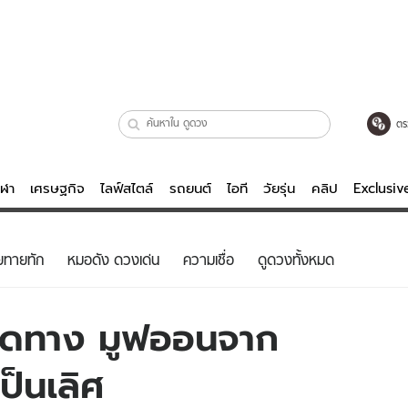
ตร
ีฬา
เศรษฐกิจ
ไลฟ์สไตล์
รถยนต์
ไอที
วัยรุ่น
คลิป
Exclusi
ตรวจหวย
ไลฟ์สไตล์
บันเทิงค
ยทายทัก
หมอดัง ดวงเด่น
ความเชื่อ
ดูดวงทั้งหมด
ผู้หญิง
หนัง-ละคร
ผู้ชาย
เพลง
เปิดทาง มูฟออนจาก
ย
วัยรุ่น
เกมส์
ป็นเลิศ
ไอที
คลิป
รถยนต์
พอดแคสต์