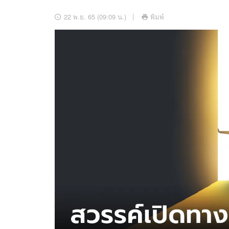
อัปเดตจีน
22 พ.ย. 65 (09:09 น.)
พิมพ์
เช็กข่าวชัวร์
ติดตามสนุกโซเชี
ดาวน์โหลดสนุกแอปฟรี
สงวนลิขสิทธิ์ ©
2569
บริษัท อิมเมจ ฟิวเจอร์ (ประเทศไทย) จำกัด