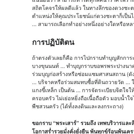
สถิตโคจรให้ผลดีแล้ว ในทางลึกของดวงชะตาแ
ตำแหน่งให้คุณประโยชน์แก่ดวงชะตาก็เป็นไ
... สามารถเลือกทำอย่างหนึ่งอย่างใดหรือห
การปฏิบัติตน
ถ้าตรงตัวเลยก็คือ การไปกราบทำบุญสักการะ
บางขุนนนท์ ... ทำบุญกราบขอพรพระปางนา
ร่วมบุญก่อสร้างหรือซ่อมแซมศาสนสถาน (ดังเ
... บริจาคหรือร่วมสมทบซื้อที่ดินถวายวัด ..
แกงขี้เหล็ก เป็นต้น ... การจัดระเบียบจิต
ครอบครัว ไม่เย่อหยิ่งถือเนื้อถือตัว มอบน้ำใจไ
พืชสวนครัว (ได้ทั้งลงดินและลงกระถาง)
ขอกราบ “พระเสาร์” รวมถึง เทพบริวารและสิ่
โอกาสร่ำรวยมั่งคั่งยั่งยืน พ้นทุกข์ร้อนพ้นเ