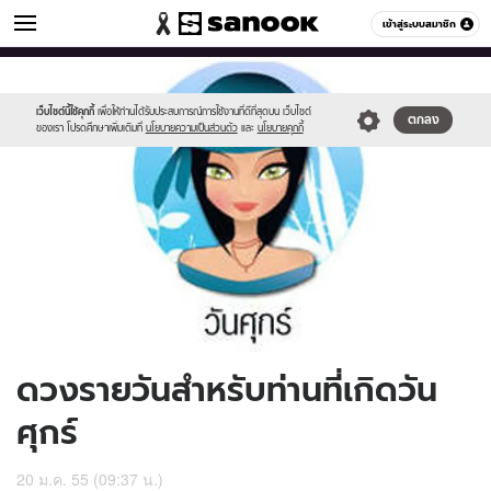
ดูดวง
เข้าสู่ระบบสมาชิก
หมวดอื่นๆ
//s.isanook.com/ho/0/ud/4/24141/170-
Sanook
//s.isanook.com/sr/0/images/logo-
600
60
fri_b.jpg
new-
sanook.png
เว็บไซต์นี้ใช้คุกกี้
เพื่อให้ท่านได้รับประสบการณ์การใช้งานที่ดีที่สุดบน เว็บไซต์
ตกลง
ของเรา โปรดศึกษาเพิ่มเติมที่
นโยบายความเป็นส่วนตัว
และ
นโยบายคุกกี้
ดวงรายวันสำหรับท่านที่เกิดวัน
ศุกร์
20 ม.ค. 55 (09:37 น.)