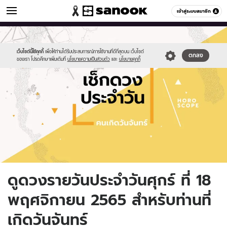
ดูดวง
เข้าสู่ระบบสมาชิก
หมวดอื่นๆ
//s.isanook.com/ho/0/ud/fxd/day/daily-
Sanook
//s.isanook.com/sr/0/images/logo-
600
60
horoscope-
new-
monday.jpg
sanook.png
เว็บไซต์นี้ใช้คุกกี้
เพื่อให้ท่านได้รับประสบการณ์การใช้งานที่ดีที่สุดบน เว็บไซต์
ตกลง
ของเรา โปรดศึกษาเพิ่มเติมที่
นโยบายความเป็นส่วนตัว
และ
นโยบายคุกกี้
ดูดวงรายวันประจำวันศุกร์ ที่ 18
พฤศจิกายน 2565 สำหรับท่านที่
เกิดวันจันทร์