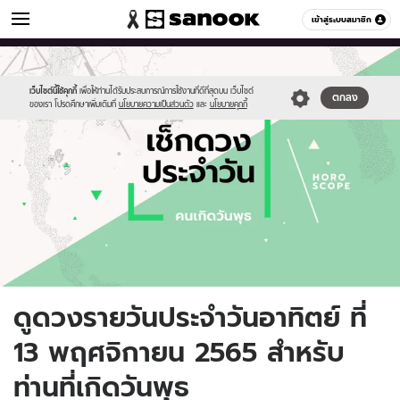
ดูดวง
เข้าสู่ระบบสมาชิก
หมวดอื่นๆ
//s.isanook.com/ho/0/ud/fxd/day/daily-
Sanook
//s.isanook.com/sr/0/images/logo-
600
60
horoscope-
new-
wednesday.jpg
sanook.png
เว็บไซต์นี้ใช้คุกกี้
เพื่อให้ท่านได้รับประสบการณ์การใช้งานที่ดีที่สุดบน เว็บไซต์
ตกลง
ของเรา โปรดศึกษาเพิ่มเติมที่
นโยบายความเป็นส่วนตัว
และ
นโยบายคุกกี้
ดูดวงรายวันประจำวันอาทิตย์ ที่
13 พฤศจิกายน 2565 สำหรับ
ท่านที่เกิดวันพุธ