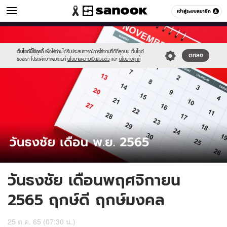
ดูดวง
เข้าสู่ระบบสมาชิก
หมวดอื่นๆ
//s.isanook.com/ho/0/ud/47/239489/tagline-
Sanook
//s.isanook.com/sr/0/images/logo-
600
60
template(7).jpg
new-
sanook.png
เว็บไซต์นี้ใช้คุกกี้
เพื่อให้ท่านได้รับประสบการณ์การใช้งานที่ดีที่สุดบน เว็บไซต์
ตกลง
ของเรา โปรดศึกษาเพิ่มเติมที่
นโยบายความเป็นส่วนตัว
และ
นโยบายคุกกี้
วันธงชัย เดือนพฤศจิกายน
2565 ฤกษ์ดี ฤกษ์มงคล
25 ต.ค. 65 (07:30 น.)