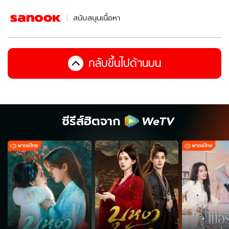
สนับสนุนเนื้อหา
กลับขึ้นไปด้านบน
ซีรีส์ฮิตจาก