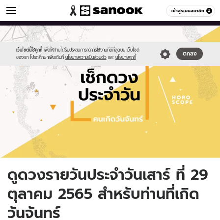
ดูดวง
เข้าสู่ระบบสมาชิก
หมวดอื่นๆ
//s.isanook.com/ho/0/ud/fxd/day/daily-
Sanook
//s.isanook.com/sr/0/images/logo-
600
60
horoscope-
new-
monday.jpg
sanook.png
เว็บไซต์นี้ใช้คุกกี้
เพื่อให้ท่านได้รับประสบการณ์การใช้งานที่ดีที่สุดบน เว็บไซต์
ตกลง
ของเรา โปรดศึกษาเพิ่มเติมที่
นโยบายความเป็นส่วนตัว
และ
นโยบายคุกกี้
ดูดวงรายวันประจำวันเสาร์ ที่ 29
ตุลาคม 2565 สำหรับท่านที่เกิด
วันจันทร์