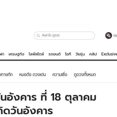
ตร
ีฬา
เศรษฐกิจ
ไลฟ์สไตล์
รถยนต์
ไอที
วัยรุ่น
คลิป
Exclusi
ตรวจหวย
ไลฟ์สไตล์
บันเทิงค
ยทายทัก
หมอดัง ดวงเด่น
ความเชื่อ
ดูดวงทั้งหมด
ผู้หญิง
หนัง-ละคร
ผู้ชาย
เพลง
นอังคาร ที่ 18 ตุลาคม
ย
วัยรุ่น
เกมส์
กิดวันอังคาร
ไอที
คลิป
รถยนต์
พอดแคสต์