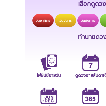
เลือกดูดวง
วัน
อาทิตย์
วัน
จันทร์
วัน
อังคาร
ทำนายดวงช
ไพ่ยิปซีรายวัน
ดูดวงรายสัปดาห์