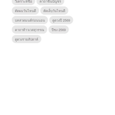
วิเคราะห์ชื่อ
คาถาชินบัญชร
ตัดผมวันไหนดี
ตัดเล็บวันไหนดี
บทสวดมนต์ก่อนนอน
ดูดวงปี 2569
คาถาท้าวเวสสุวรรณ
ปีชง 2569
ดูดวงรายสัปดาห์