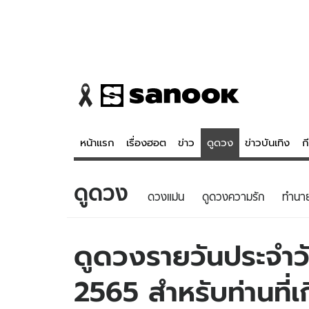
หน้าแรก
เรื่องฮอต
ข่าว
ดูดวง
ข่าวบันเทิง
ก
ดูดวง
ข่าว
ดูดวง - 
ดวงแม่น
ดูดวงความรัก
ทํานา
เรื่องฮอต
ดูดวง
ข่าว
หวยไทย
ดูดวงรายวันประจำวั
ข่าวบันเทิง
สถิติหวยไท
2565 สำหรับท่านที่เ
ข่าวกีฬา
หวยลาว
ข่าวเศรษฐกิจ