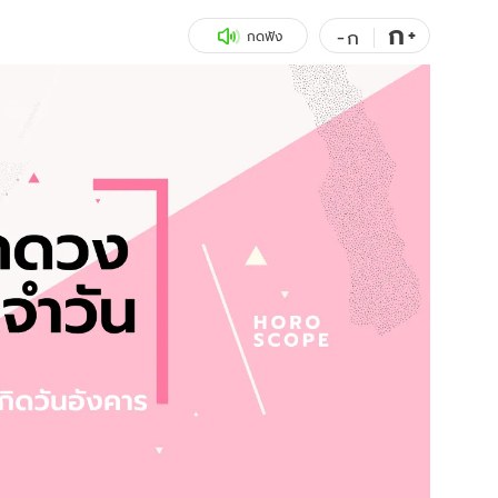
ก
สุขภาพ
+
ดูทีวี
-
ก
กดฟัง
เที่ยว-กิน
WeTV
Tasteful Thailand
Exclusive
Sanook Choice
นิยาย
ยลได้ที่
ร่วมงานกับเ