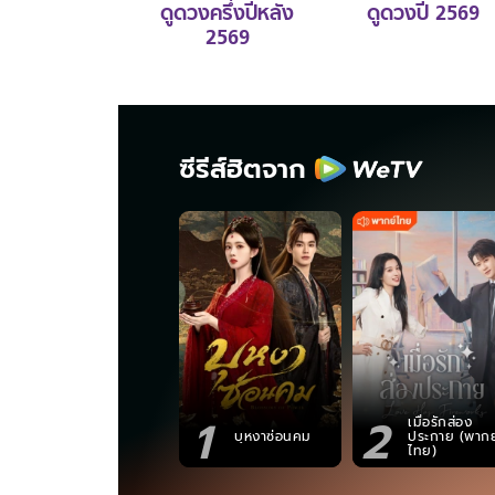
ดูดวงครึ่งปีหลัง
ดูดวงปี 2569
2569
ซีรีส์ฮิตจาก
1
2
เมื่อรักส่อง
บุหงาซ่อนคม
ประกาย (พากย
ไทย)