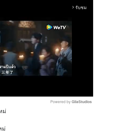
รับชม
arrow_forward_ios
Powered by 
GliaStudios
หม่
M
หม่
u
t