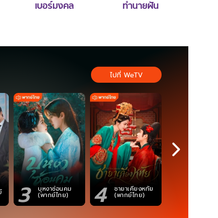
เบอร์มงคล
ทำนายฝัน
ไปที่ WeTV
3
4
5
ตำนานจอม
บุหงาซ่อนคม
ชายาเคียงหทัย
์
ภูตถังซาน
(พากย์ไทย)
(พากย์ไทย)
(พากย์ไท