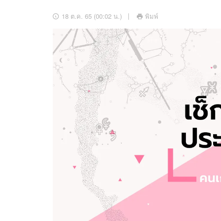
อัปเดตจีน
18 ต.ค. 65 (00:02 น.)
พิมพ์
เช็กข่าวชัวร์
ติดตามสนุกโซเชี
ดาวน์โหลดสนุกแอปฟรี
สงวนลิขสิทธิ์ ©
2569
บริษัท อิมเมจ ฟิวเจอร์ (ประเทศไทย) จำกัด