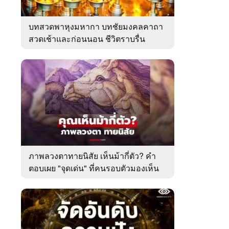
บทสวดพาหุงมหากา บทชัยมงคลคาถา
สวดเช้าและก่อนนอน ชีวิตราบรื่น
ภาพลวงตาทายนิสัย เห็นม้ากี่ตัว? คำ
ตอบเผย "จุดเด่น" ที่คนรอบตัวมองเห็น
ในตัวคุณ