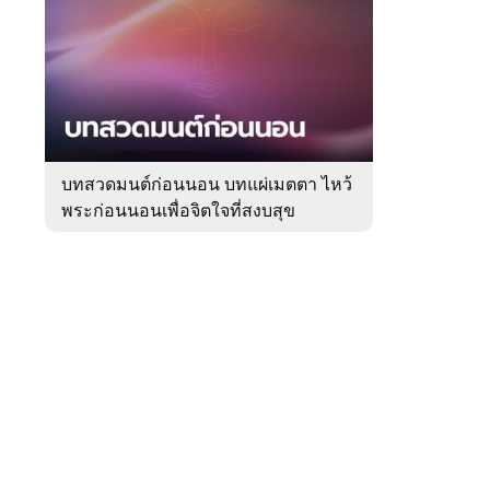
สัปดาห์
ของ
Sanook
ดูด
 WeTV
วง
บทสวดมนต์ก่อนนอน บทแผ่เมตตา ไหว้
พระก่อนนอนเพื่อจิตใจที่สงบสุข
ติดต่อโฆษณา
tencentthbd
sales@tencent.co.th
รา
ร้องเรียนเนื้อหาไม่เหมาะสม
แนะนำติชม แจ้งปัญหาการใช้งาน