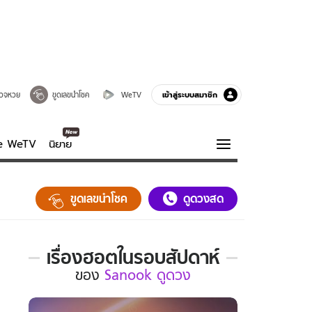
เข้าสู่ระบบสมาชิก
วจหวย
ขูดเลขนำโชค
WeTV
ve WeTV
นิยาย
รบรส
ความรู้รอบตัว
ขูดเลขนำโชค
ดูดวงสด
ฮาวทู
กูรู-รอบรู้
เรื่องฮอตในรอบสัปดาห์
เรื่อง
ของ
Sanook ดูดวง
ฮอต
ใน
รอบ