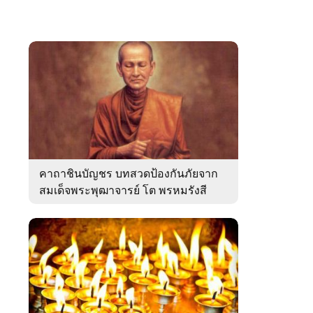
คาถาชินบัญชร บทสวดป้องกันภัยจาก
สมเด็จพระพุฒาจารย์ โต พรหมรังสี