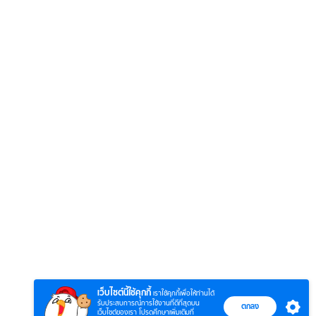
6
7
8
ยุทธ์
หากวินาทีนั้นไม่
ตำนาน
หากวินาทีนั้นไม่
พบเธอ (พากย์
ภูตถั
พบเธอ
ย)
ไทย)
(พากย
เว็บไซต์นี้ใช้คุกกี้
เราใช้คุกกี้เพื่อให้ท่านได้
รับประสบการณ์การใช้งานที่ดีที่สุดบน
ตกลง
เว็บไซต์ของเรา โปรดศึกษาเพิ่มเติมที่