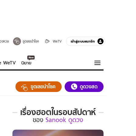
เข้าสู่ระบบสมาชิก
วจหวย
ขูดเลขนำโชค
WeTV
ve WeTV
นิยาย
รบรส
ความรู้รอบตัว
ขูดเลขนำโชค
ดูดวงสด
ฮาวทู
กูรู-รอบรู้
เรื่องฮอตในรอบสัปดาห์
เรื่อง
ของ
Sanook ดูดวง
ฮอต
ใน
รอบ