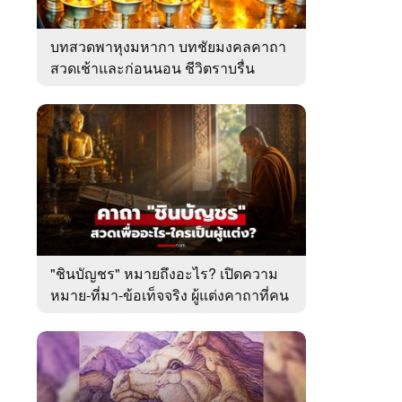
บทสวดพาหุงมหากา บทชัยมงคลคาถา
สวดเช้าและก่อนนอน ชีวิตราบรื่น
"ชินบัญชร" หมายถึงอะไร? เปิดความ
หมาย-ที่มา-ข้อเท็จจริง ผู้แต่งคาถาที่คน
ไทยคุ้นเคย