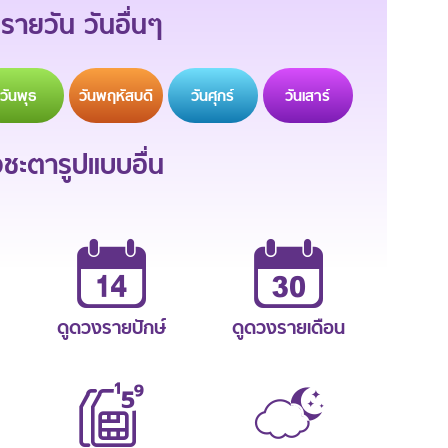
รายวัน วันอื่นๆ
วัน
พุธ
วัน
พฤหัสบดี
วัน
ศุกร์
วัน
เสาร์
ะตารูปแบบอื่น
ดูดวงรายปักษ์
ดูดวงรายเดือน