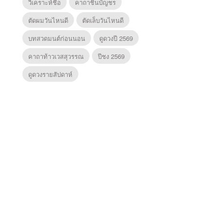
วิเคราะห์ชื่อ
คาถาชินบัญชร
ตัดผมวันไหนดี
ตัดเล็บวันไหนดี
บทสวดมนต์ก่อนนอน
ดูดวงปี 2569
คาถาท้าวเวสสุวรรณ
ปีชง 2569
ดูดวงรายสัปดาห์