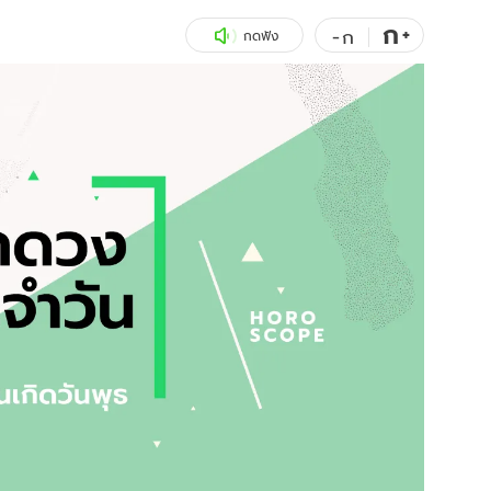
ก
สุขภาพ
+
ดูทีวี
-
ก
กดฟัง
เที่ยว-กิน
WeTV
Tasteful Thailand
Exclusive
Sanook Choice
นิยาย
ยลได้ที่
ร่วมงานกับเ