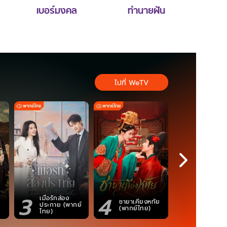
เบอร์มงคล
ทำนายฝัน
ไปที่ WeTV
3
4
5
เมื่อรักส่อง
ตำนานจอม
ชายาเคียงหทัย
ประกาย (พากย์
ภูตถังซาน
(พากย์ไทย)
ไทย)
(พากย์ไท