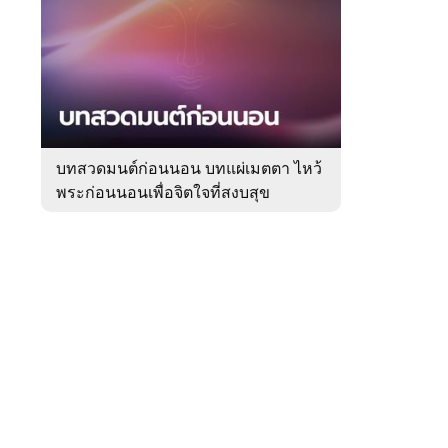
สัปดาห์
ของ
Sanook
ดูด
 WeTV
วง
บทสวดมนต์ก่อนนอน บทแผ่เมตตา ไหว้
พระก่อนนอนเพื่อจิตใจที่สงบสุข
ติดต่อโฆษณา
tencentthbd
sales@tencent.co.th
รา
ร้องเรียนเนื้อหาไม่เหมาะสม
แนะนำติชม แจ้งปัญหาการใช้งาน