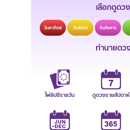
เลือกดูดวง
วัน
อาทิตย์
วัน
จันทร์
วัน
อังคาร
ทำนายดวงช
ไพ่ยิปซีรายวัน
ดูดวงรายสัปดาห์