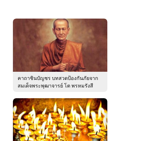
คาถาชินบัญชร บทสวดป้องกันภัยจาก
สมเด็จพระพุฒาจารย์ โต พรหมรังสี