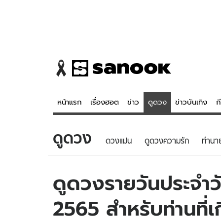
หน้าแรก
เรื่องฮอต
ข่าว
ดูดวง
ข่าวบันเทิง
ก
ดูดวง
ข่าว
ดูดวง - 
ดวงแม่น
ดูดวงความรัก
ทํานา
เรื่องฮอต
ดูดวง
ข่าว
หวยไทย
ดูดวงรายวันประจำวัน
ข่าวบันเทิง
สถิติหวยไท
2565 สำหรับท่านที่เ
ข่าวกีฬา
หวยลาว
ข่าวเศรษฐกิจ