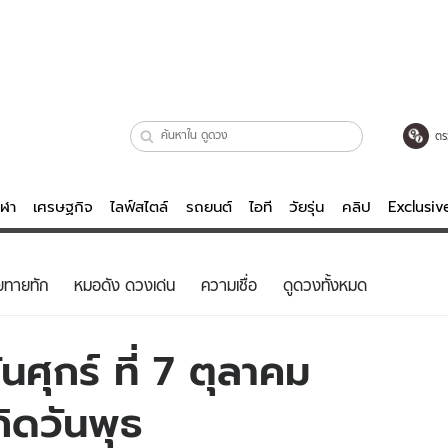
ตร
ีฬา
เศรษฐกิจ
ไลฟ์สไตล์
รถยนต์
ไอที
วัยรุ่น
คลิป
Exclusi
ตรวจหวย
ไลฟ์สไตล์
บันเทิงค
ยทายทัก
หมอดัง ดวงเด่น
ความเชื่อ
ดูดวงทั้งหมด
ผู้หญิง
หนัง-ละคร
ผู้ชาย
เพลง
ศุกร์ ที่ 7 ตุลาคม
ย
วัยรุ่น
เกมส์
กิดวันพุธ
ไอที
คลิป
รถยนต์
พอดแคสต์