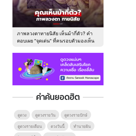
ภาพลวงตาทายนิสัย เห็นม้ากี่ตัว? คำ
ตอบเผย "จุดเด่น" ที่คนรอบตัวมองเห็น
ในตัวคุณ
คำค้นยอดฮิต
ดูดวง
ดูดวงรายวัน
ดูดวงรายปักษ์
ดูดวงรายเดือน
ดวงวันนี้
ทํานายฝัน