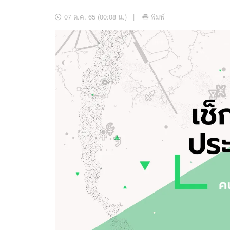
อัปเดตจีน
07 ต.ค. 65 (00:08 น.)
พิมพ์
เช็กข่าวชัวร์
ติดตามสนุกโซเชี
ดาวน์โหลดสนุกแอปฟรี
สงวนลิขสิทธิ์ ©
2569
บริษัท อิมเมจ ฟิวเจอร์ (ประเทศไทย) จำกัด