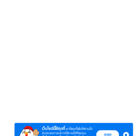
6
7
8
ยุทธ์
หากวินาทีนั้นไม่
ซอโซ่ล่ามธีร์
มหาศึ
พบเธอ (พากย์
(Uncut Ver.)
(พากย
ย)
ไทย)
เว็บไซต์นี้ใช้คุกกี้
เราใช้คุกกี้เพื่อให้ท่านได้
รับประสบการณ์การใช้งานที่ดีที่สุดบน
ตกลง