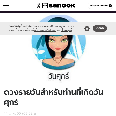
ดูดวง
เข้าสู่ระบบสมาชิก
หมวดอื่นๆ
//s.isanook.com/ho/0/ud/4/23785/170-
Sanook
//s.isanook.com/sr/0/images/logo-
600
60
fri_b.jpg
new-
sanook.png
เว็บไซต์นี้ใช้คุกกี้
เพื่อให้ท่านได้รับประสบการณ์การใช้งานที่ดีที่สุดบน เว็บไซต์
ตกลง
ของเรา โปรดศึกษาเพิ่มเติมที่
นโยบายความเป็นส่วนตัว
และ
นโยบายคุกกี้
ดวงรายวันสำหรับท่านที่เกิดวัน
ศุกร์
11 ม.ค. 55 (08:52 น.)