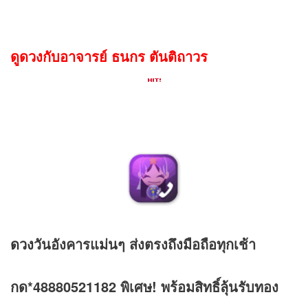
ดูดวงกับอาจารย์ ธนกร ตันติถาวร
ดวง
วันอังคารแม่นๆ ส่งตรงถึงมือถือทุกเช้า
กด*48880521182 พิเศษ! พร้อมสิทธิ์ลุ้นรับทอง