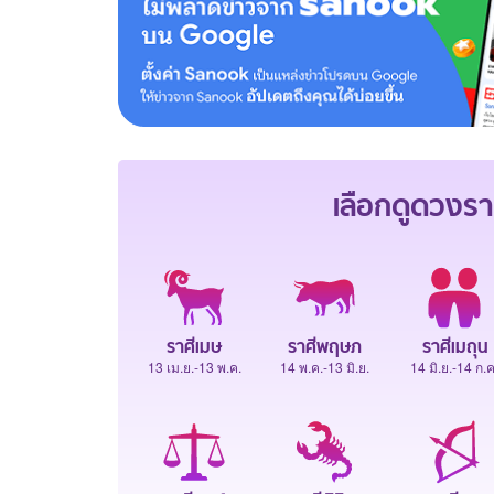
เลือกดู
ดวงรา
ราศีเมษ
ราศีพฤษภ
ราศีเมถุน
13 เม.ย.-13 พ.ค.
14 พ.ค.-13 มิ.ย.
14 มิ.ย.-14 ก.ค