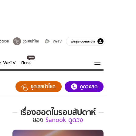
เข้าสู่ระบบสมาชิก
วจหวย
ขูดเลขนำโชค
WeTV
ve WeTV
นิยาย
รบรส
ความรู้รอบตัว
ขูดเลขนำโชค
ดูดวงสด
ฮาวทู
กูรู-รอบรู้
เรื่องฮอตในรอบสัปดาห์
เรื่อง
ของ
Sanook ดูดวง
ฮอต
ใน
รอบ