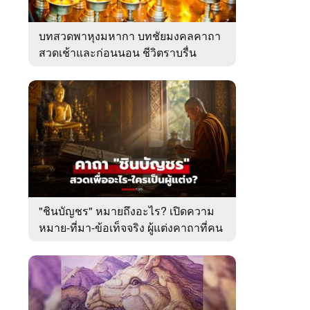
บทสวดพาหุงมหากา บทชัยมงคลคาถา
สวดเช้าและก่อนนอน ชีวิตราบรื่น
"ชินบัญชร" หมายถึงอะไร? เปิดความ
หมาย-ที่มา-ข้อเท็จจริง ผู้แต่งคาถาที่คน
ไทยคุ้นเคย