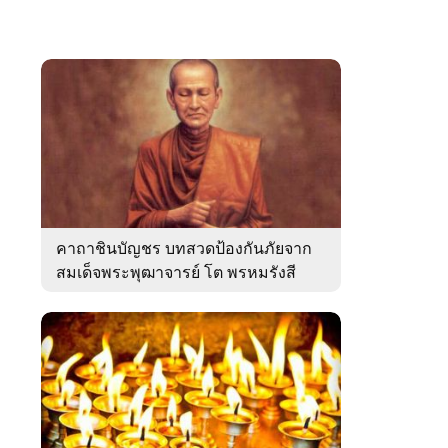
คาถาชินบัญชร บทสวดป้องกันภัยจาก
สมเด็จพระพุฒาจารย์ โต พรหมรังสี