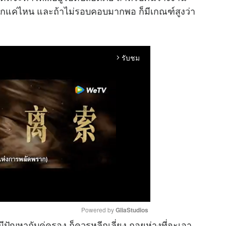
ามากแค่ไหน และถ้าไม่รอบคอบมากพอ ก็มีเกณฑ์สูงว่า
รับชม
arrow_forward_ios
Powered by 
GliaStudios
มีปัญหากับคู่ครอง ก็ควรหลีกเลี่ยง ถอยห่างที่จะเอา