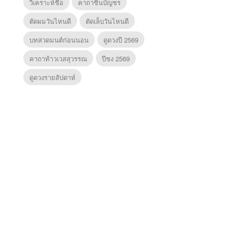
วิเคราะห์ชื่อ
คาถาชินบัญชร
ตัดผมวันไหนดี
ตัดเล็บวันไหนดี
บทสวดมนต์ก่อนนอน
ดูดวงปี 2569
คาถาท้าวเวสสุวรรณ
ปีชง 2569
ดูดวงรายสัปดาห์