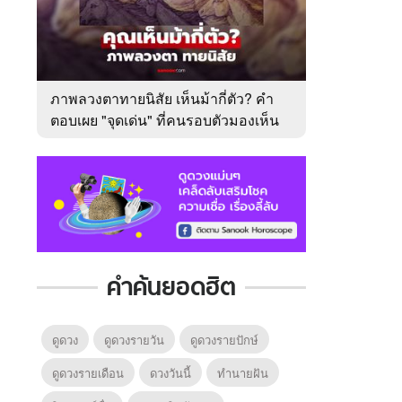
ภาพลวงตาทายนิสัย เห็นม้ากี่ตัว? คำ
ตอบเผย "จุดเด่น" ที่คนรอบตัวมองเห็น
ในตัวคุณ
คำค้นยอดฮิต
ดูดวง
ดูดวงรายวัน
ดูดวงรายปักษ์
ดูดวงรายเดือน
ดวงวันนี้
ทํานายฝัน