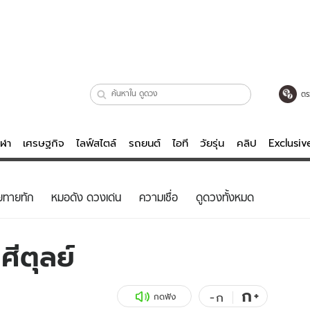
ตร
ีฬา
เศรษฐกิจ
ไลฟ์สไตล์
รถยนต์
ไอที
วัยรุ่น
คลิป
Exclusi
ตรวจหวย
ไลฟ์สไตล์
บันเทิงค
ยทายทัก
หมอดัง ดวงเด่น
ความเชื่อ
ดูดวงทั้งหมด
ผู้หญิง
หนัง-ละคร
ผู้ชาย
เพลง
ศีตุลย์
ย
วัยรุ่น
เกมส์
ไอที
คลิป
ก
+
-
ก
กดฟัง
รถยนต์
พอดแคสต์