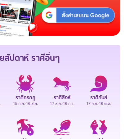
ยสัปดาห์
ราศีอื่นๆ
ราศีกรกฎ
ราศีสิงห์
ราศีกันย์
.
15 ก.ค.-16 ส.ค.
17 ส.ค.-16 ก.ย.
17 ก.ย.-16 ต.ค.