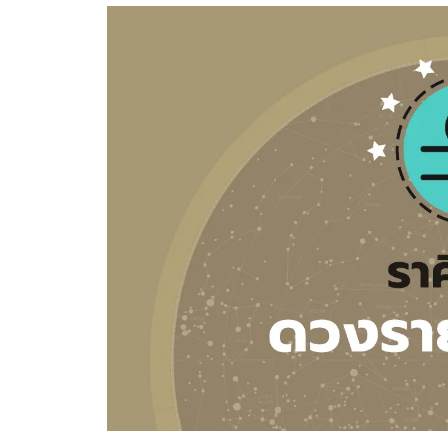
อัปเดตจีน
เช็กข่าวชัวร์
ติดตามสนุกโซเชี
ดาวน์โหลดสนุกแอปฟรี
สงวนลิขสิทธิ์ ©
2569
บริษัท อิมเมจ ฟิวเจอร์ (ประเทศไทย) จำกัด