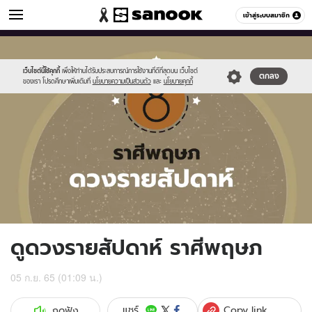
ดูดวง
เข้าสู่ระบบสมาชิก
หมวดอื่นๆ
//s.isanook.com/ho/0/ud/fxd/week/weekly-
Sanook
//s.isanook.com/sr/0/images/logo-
600
60
horoscope-
new-
taurus_zodia.jpg
sanook.png
เว็บไซต์นี้ใช้คุกกี้
เพื่อให้ท่านได้รับประสบการณ์การใช้งานที่ดีที่สุดบน เว็บไซต์
ตกลง
ของเรา โปรดศึกษาเพิ่มเติมที่
นโยบายความเป็นส่วนตัว
และ
นโยบายคุกกี้
ดูดวงรายสัปดาห์ ราศีพฤษภ
05 ก.ย. 65 (01:09 น.)
Copy link
แชร์
กดฟัง