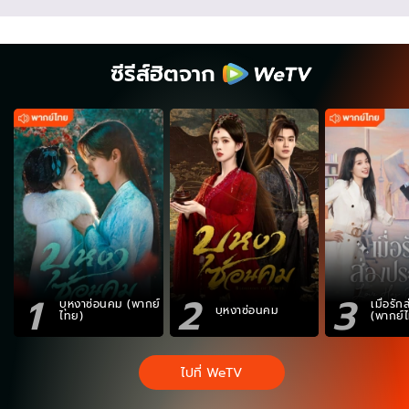
ซีรีส์ฮิตจาก
1
2
3
บุหงาซ่อนคม (พากย์
เมื่อรั
บุหงาซ่อนคม
ไทย)
(พากย์
ไปที่ WeTV