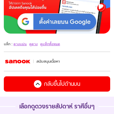
แท็ก :
ดวงแม่น
ดูดวง
ดูแท็กทั้งหมด
สนับสนุนเนื้อหา
กลับขึ้นไปด้านบน
เลือกดู
ดวงรายสัปดาห์
ราศีอื่นๆ