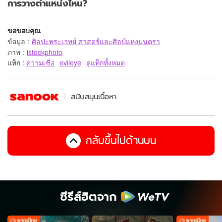
การวางตำแหน่งไหน?
ขอขอบคุณ
ข้อมูล
:
ศิลปะพระเวทย์ ศาสตร์และศิลป์แห่งมนตรา
ภาพ
:
istockphoto
แท็ก :
ความเชื่อ
evileye
ดูแท็กทั้งหมด
สนับสนุนเนื้อหา
กลับขึ้นไปด้านบน
ซีรีส์ฮิตจาก