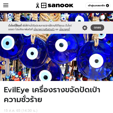
ดูดวง
เข้าสู่ระบบสมาชิก
หมวดอื่นๆ
//s.isanook.com/ho/0/ud/47/235057/sanook_thumbnail_1200x720-
Sanook
//s.isanook.com/sr/0/images/logo-
600
60
2.jpg
new-
sanook.png
เว็บไซต์นี้ใช้คุกกี้
เพื่อให้ท่านได้รับประสบการณ์การใช้งานที่ดีที่สุดบน เว็บไซต์
ตกลง
ของเรา โปรดศึกษาเพิ่มเติมที่
นโยบายความเป็นส่วนตัว
และ
นโยบายคุกกี้
EvilEye เครื่องรางขจัดปัดเป่า
ความชั่วร้าย
15 ส.ค. 65 (14:30 น.)