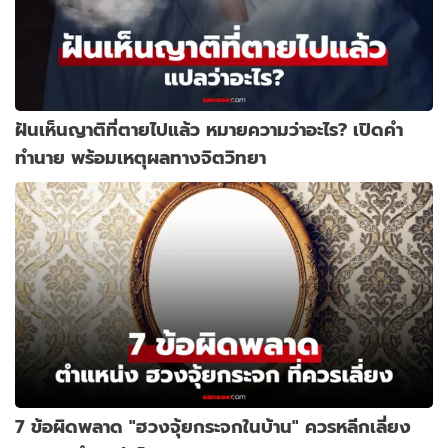
ฝันเห็นญาติที่ตายไปแล้ว หมายความว่าอะไร? เปิดคำ
ทำนาย พร้อมเหตุผลทางจิตวิทยา
7 ข้อผิดพลาด "ฮวงจุ้ยกระจกในบ้าน" ควรหลีกเลี่ยง