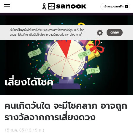
ดูดวง
เข้าสู่ระบบสมาชิก
หมวดอื่นๆ
//s.isanook.com/ho/0/ud/47/235045/sanook_horoscope-
Sanook
//s.isanook.com/sr/0/images/logo-
600
60
2022-
new-
08-
sanook.png
เว็บไซต์นี้ใช้คุกกี้
เพื่อให้ท่านได้รับประสบการณ์การใช้งานที่ดีที่สุดบน เว็บไซต์
ตกลง
ของเรา โปรดศึกษาเพิ่มเติมที่
นโยบายความเป็นส่วนตัว
และ
นโยบายคุกกี้
15.jpg
คนเกิดวันใด จะมีโชคลาภ อาจถูก
รางวัลจากการเสี่ยงดวง
15 ส.ค. 65 (13:19 น.)