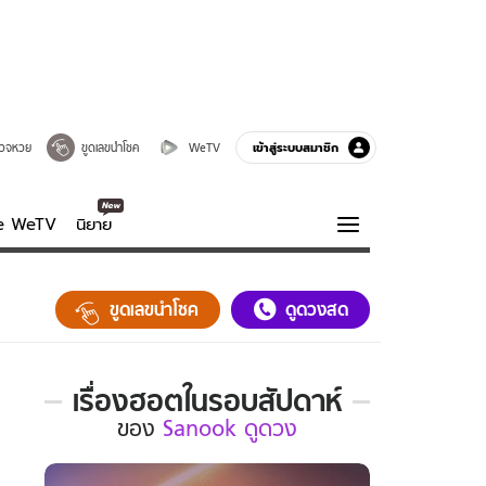
เข้าสู่ระบบสมาชิก
วจหวย
ขูดเลขนำโชค
WeTV
ve WeTV
นิยาย
รบรส
ความรู้รอบตัว
ขูดเลขนำโชค
ดูดวงสด
ฮาวทู
กูรู-รอบรู้
เรื่องฮอตในรอบสัปดาห์
เรื่อง
ของ
Sanook ดูดวง
ฮอต
ใน
รอบ