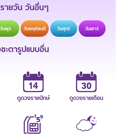
รายวัน วันอื่นๆ
วัน
พุธ
วัน
พฤหัสบดี
วัน
ศุกร์
วัน
เสาร์
ะตารูปแบบอื่น
ดูดวงรายปักษ์
ดูดวงรายเดือน