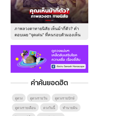
ภาพลวงตาทายนิสัย เห็นม้ากี่ตัว? คำ
ตอบเผย "จุดเด่น" ที่คนรอบตัวมองเห็น
ในตัวคุณ
คำค้นยอดฮิต
ดูดวง
ดูดวงรายวัน
ดูดวงรายปักษ์
ดูดวงรายเดือน
ดวงวันนี้
ทํานายฝัน