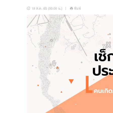
อัปเดตจีน
19 ส.ค. 65 (00:00 น.)
พิมพ์
เช็กข่าวชัวร์
ติดตามสนุกโซเชี
ดาวน์โหลดสนุกแอปฟรี
สงวนลิขสิทธิ์ ©
2569
บริษัท อิมเมจ ฟิวเจอร์ (ประเทศไทย) จำกัด