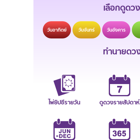
เลือกดูดวง
วัน
อาทิตย์
วัน
จันทร์
วัน
อังคาร
ทำนายดวงช
ไพ่ยิปซีรายวัน
ดูดวงรายสัปดาห์