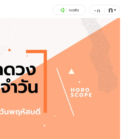
ก
สุขภาพ
+
ดูทีวี
-
ก
กดฟัง
เที่ยว-กิน
WeTV
Tasteful Thailand
Exclusive
Sanook Choice
นิยาย
ยลได้ที่
ร่วมงานกับเ