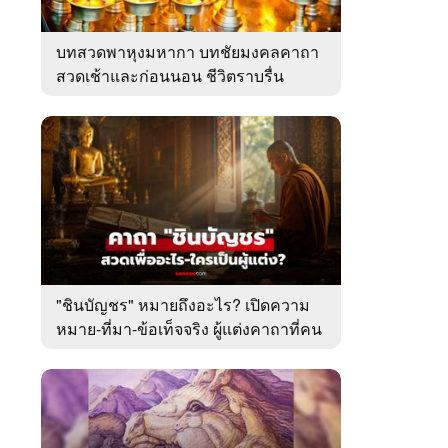
บทสวดพาหุงมหากา บทชัยมงคลคาถา
สวดเช้าและก่อนนอน ชีวิตราบรื่น
"ชินบัญชร" หมายถึงอะไร? เปิดความ
หมาย-ที่มา-ข้อเท็จจริง ผู้แต่งคาถาที่คน
ไทยคุ้นเคย