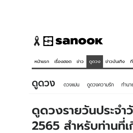
หน้าแรก
เรื่องฮอต
ข่าว
ดูดวง
ข่าวบันเทิง
ก
ดูดวง
ข่าว
ดูดวง - 
ดวงแม่น
ดูดวงความรัก
ทํานา
เรื่องฮอต
ดูดวง
ข่าว
หวยไทย
ดูดวงรายวันประจำวัน
ข่าวบันเทิง
สถิติหวยไท
2565 สำหรับท่านที่เ
ข่าวกีฬา
หวยลาว
ข่าวเศรษฐกิจ