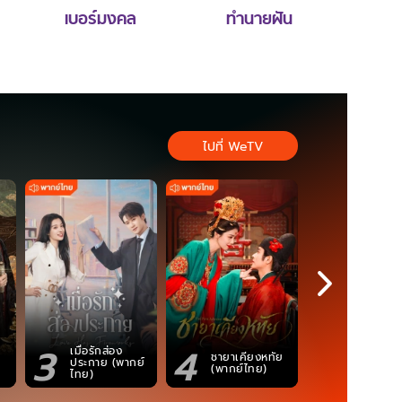
เบอร์มงคล
ทำนายฝัน
ไปที่ WeTV
3
4
5
เมื่อรักส่อง
ชายาเคียงหทัย
ซอโซ่ล่ามธี
ประกาย (พากย์
(พากย์ไทย)
(Uncut Ve
ไทย)