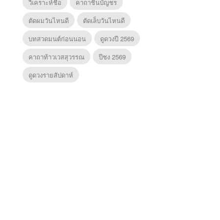
วิเคราะห์ชื่อ
คาถาชินบัญชร
ตัดผมวันไหนดี
ตัดเล็บวันไหนดี
บทสวดมนต์ก่อนนอน
ดูดวงปี 2569
คาถาท้าวเวสสุวรรณ
ปีชง 2569
ดูดวงรายสัปดาห์