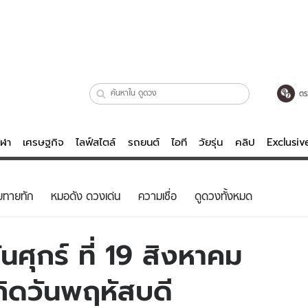
ตร
ีฬา
เศรษฐกิจ
ไลฟ์สไตล์
รถยนต์
ไอที
วัยรุ่น
คลิป
Exclusi
ตรวจหวย
ไลฟ์สไตล์
บันเทิงค
ยทายทัก
หมอดัง ดวงเด่น
ความเชื่อ
ดูดวงทั้งหมด
ผู้หญิง
หนัง-ละคร
ผู้ชาย
เพลง
ศุกร์ ที่ 19 สิงหาคม
ย
วัยรุ่น
เกมส์
กิดวันพฤหัสบดี
ไอที
คลิป
รถยนต์
พอดแคสต์