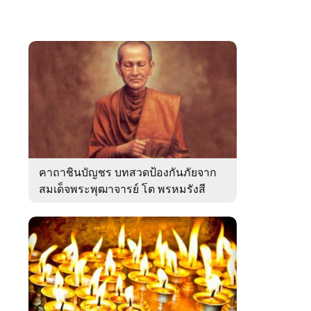
คาถาชินบัญชร บทสวดป้องกันภัยจาก
สมเด็จพระพุฒาจารย์ โต พรหมรังสี