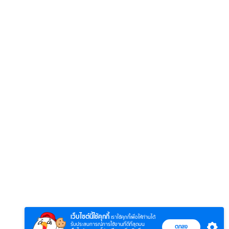
6
7
8
ตำนานจอมยุทธ์
ตำนานจอมยุทธ์
หากวิน
ร์
ภูตถังซาน
ภูตถังซาน 2
พบเธอ
r.)
(พากย์ไทย)
(พากย์ไทย)
ไทย)
เว็บไซต์นี้ใช้คุกกี้
เราใช้คุกกี้เพื่อให้ท่านได้
รับประสบการณ์การใช้งานที่ดีที่สุดบน
ตกลง