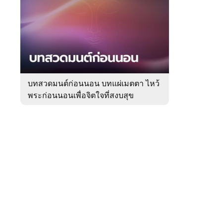
สัปดาห์
ของ
Sanook
ดูด
 WeTV
วง
บทสวดมนต์ก่อนนอน บทแผ่เมตตา ไหว้
พระก่อนนอนเพื่อจิตใจที่สงบสุข
ติดต่อโฆษณา
tencentthbd
sales@tencent.co.th
รา
ร้องเรียนเนื้อหาไม่เหมาะสม
แนะนำติชม แจ้งปัญหาการใช้งาน