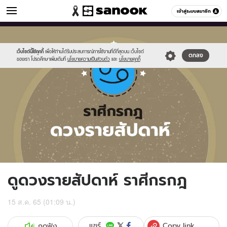
ดูดวง
เข้าสู่ระบบสมาชิก
หมวดอื่นๆ
//s.isanook.com/ho/0/ud/fxd/week/weekly-
Sanook
//s.isanook.com/sr/0/images/logo-
600
60
horoscope-
new-
cancer_zodia.jpg
sanook.png
เว็บไซต์นี้ใช้คุกกี้
เพื่อให้ท่านได้รับประสบการณ์การใช้งานที่ดีที่สุดบน เว็บไซต์
ตกลง
ของเรา โปรดศึกษาเพิ่มเติมที่
นโยบายความเป็นส่วนตัว
และ
นโยบายคุกกี้
ดูดวงรายสัปดาห์ ราศีกรกฎ
15 ส.ค. 65 (01:09 น.)
Copy link
แชร์
กดฟัง