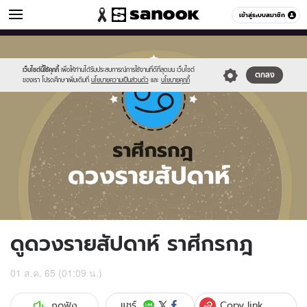
ดูดวง
เข้าสู่ระบบสมาชิก
หมวดอื่นๆ
//s.isanook.com/ho/0/ud/fxd/week/weekly-
Sanook
//s.isanook.com/sr/0/images/logo-
600
60
horoscope-
new-
cancer_zodia.jpg
sanook.png
เว็บไซต์นี้ใช้คุกกี้
เพื่อให้ท่านได้รับประสบการณ์การใช้งานที่ดีที่สุดบน เว็บไซต์
ตกลง
ของเรา โปรดศึกษาเพิ่มเติมที่
นโยบายความเป็นส่วนตัว
และ
นโยบายคุกกี้
ดูดวงรายสัปดาห์ ราศีกรกฎ
01 ส.ค. 65 (01:09 น.)
Copy link
แชร์
กดฟัง