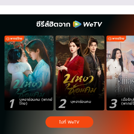
ซีรีส์ฮิตจาก
1
2
3
บุหงาซ่อนคม (พากย์
เมื่อรั
บุหงาซ่อนคม
ไทย)
(พากย์
ไปที่ WeTV