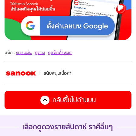
แท็ก :
ดวงแม่น
ดูดวง
ดูแท็กทั้งหมด
สนับสนุนเนื้อหา
กลับขึ้นไปด้านบน
เลือกดู
ดวงรายสัปดาห์
ราศีอื่นๆ