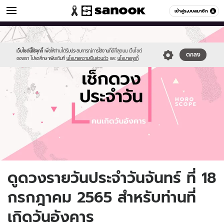
ดูดวง
เข้าสู่ระบบสมาชิก
หมวดอื่นๆ
//s.isanook.com/ho/0/ud/fxd/day/daily-
Sanook
//s.isanook.com/sr/0/images/logo-
600
60
horoscope-
new-
tuesday.jpg
sanook.png
เว็บไซต์นี้ใช้คุกกี้
เพื่อให้ท่านได้รับประสบการณ์การใช้งานที่ดีที่สุดบน เว็บไซต์
ตกลง
ของเรา โปรดศึกษาเพิ่มเติมที่
นโยบายความเป็นส่วนตัว
และ
นโยบายคุกกี้
ดูดวงรายวันประจำวันจันทร์ ที่ 18
กรกฎาคม 2565 สำหรับท่านที่
เกิดวันอังคาร