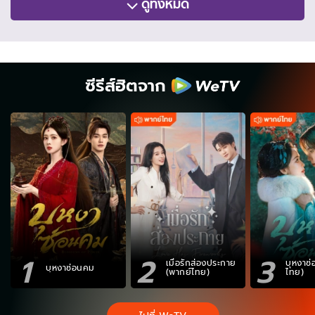
ดูทั้งหมด
ซีรีส์ฮิตจาก
1
2
3
เมื่อรักส่องประกาย
บุหงาซ
บุหงาซ่อนคม
(พากย์ไทย)
ไทย)