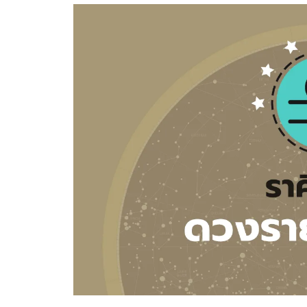
อัปเดตจีน
เช็กข่าวชัวร์
ติดตามสนุกโซเชี
ดาวน์โหลดสนุกแอปฟรี
สงวนลิขสิทธิ์ ©
2569
บริษัท อิมเมจ ฟิวเจอร์ (ประเทศไทย) จำกัด