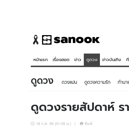
หน้าแรก
เรื่องฮอต
ข่าว
ดูดวง
ข่าวบันเทิง
ก
ดูดวง
ข่าว
ดูดวง - 
ดวงแม่น
ดูดวงความรัก
ทํานา
เรื่องฮอต
ดูดวง
ข่าว
หวยไทย
ดูดวงรายสัปดาห์ รา
ข่าวบันเทิง
สถิติหวยไท
ข่าวกีฬา
หวยลาว
18 ก.ค. 65 (01:09 น.)
พิมพ์
ข่าวเศรษฐกิจ