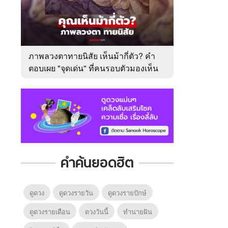
ภาพลวงตาทายนิสัย เห็นม้ากี่ตัว? คำ
ตอบเผย "จุดเด่น" ที่คนรอบตัวมองเห็น
ในตัวคุณ
คำค้นยอดฮิต
ดูดวง
ดูดวงรายวัน
ดูดวงรายปักษ์
ดูดวงรายเดือน
ดวงวันนี้
ทํานายฝัน