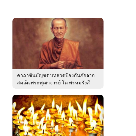
คาถาชินบัญชร บทสวดป้องกันภัยจาก
สมเด็จพระพุฒาจารย์ โต พรหมรังสี