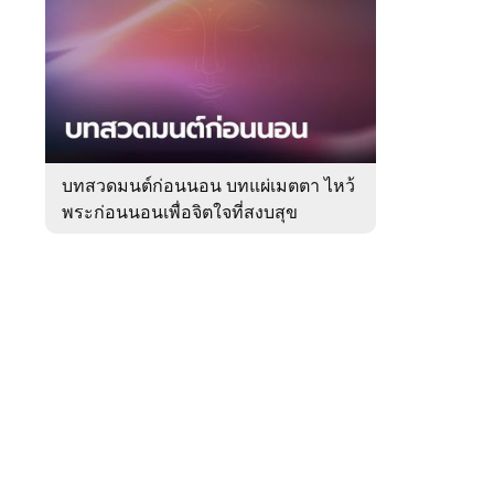
สัปดาห์
ของ
Sanook
ดูด
 WeTV
วง
บทสวดมนต์ก่อนนอน บทแผ่เมตตา ไหว้
พระก่อนนอนเพื่อจิตใจที่สงบสุข
ติดต่อโฆษณา
tencentthbd
sales@tencent.co.th
รา
ร้องเรียนเนื้อหาไม่เหมาะสม
แนะนำติชม แจ้งปัญหาการใช้งาน