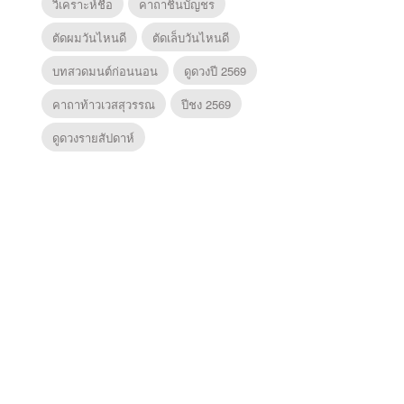
วิเคราะห์ชื่อ
คาถาชินบัญชร
ตัดผมวันไหนดี
ตัดเล็บวันไหนดี
บทสวดมนต์ก่อนนอน
ดูดวงปี 2569
คาถาท้าวเวสสุวรรณ
ปีชง 2569
ดูดวงรายสัปดาห์