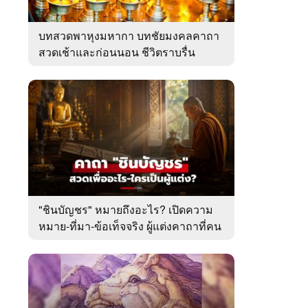
บทสวดพาหุงมหากา บทชัยมงคลคาถา
สวดเช้าและก่อนนอน ชีวิตราบรื่น
"ชินบัญชร" หมายถึงอะไร? เปิดความ
หมาย-ที่มา-ข้อเท็จจริง ผู้แต่งคาถาที่คน
ไทยคุ้นเคย