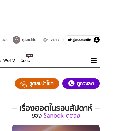
เข้าสู่ระบบสมาชิก
วจหวย
ขูดเลขนำโชค
WeTV
ve WeTV
นิยาย
รบรส
ความรู้รอบตัว
ขูดเลขนำโชค
ดูดวงสด
ฮาวทู
กูรู-รอบรู้
เรื่องฮอตในรอบสัปดาห์
เรื่อง
ของ
Sanook ดูดวง
ฮอต
ใน
รอบ