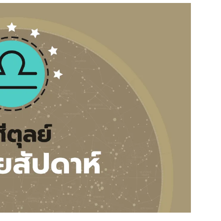
สุขภาพ
ดูทีวี
เที่ยว-กิน
WeTV
Tasteful Thailand
Exclusive
Sanook Choice
นิยาย
ยลได้ที่
ร่วมงานกับเ