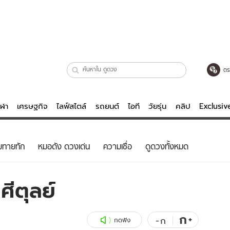
ตร
ีฬา
เศรษฐกิจ
ไลฟ์สไตล์
รถยนต์
ไอที
วัยรุ่น
คลิป
Exclusi
ตรวจหวย
ไลฟ์สไตล์
บันเทิงค
ยทายทัก
หมอดัง ดวงเด่น
ความเชื่อ
ดูดวงทั้งหมด
ผู้หญิง
หนัง-ละคร
ผู้ชาย
เพลง
ศีตุลย์
ย
วัยรุ่น
เกมส์
ไอที
คลิป
ก
+
-
ก
กดฟัง
รถยนต์
พอดแคสต์