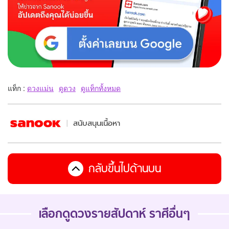
แท็ก :
ดวงแม่น
ดูดวง
ดูแท็กทั้งหมด
สนับสนุนเนื้อหา
กลับขึ้นไปด้านบน
เลือกดู
ดวงรายสัปดาห์
ราศีอื่นๆ