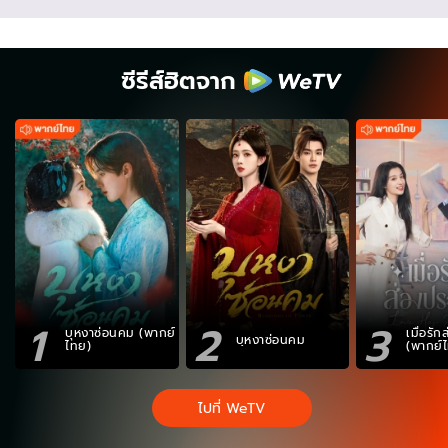
ซีรีส์ฮิตจาก
1
2
3
บุหงาซ่อนคม (พากย์
เมื่อรั
บุหงาซ่อนคม
ไทย)
(พากย์
ไปที่ WeTV