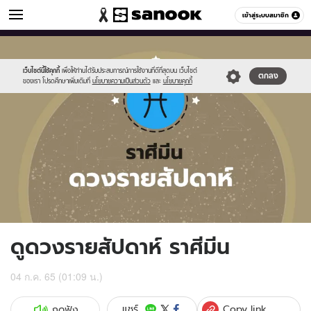
ดูดวง
เข้าสู่ระบบสมาชิก
หมวดอื่นๆ
//s.isanook.com/ho/0/ud/fxd/week/weekly-
Sanook
//s.isanook.com/sr/0/images/logo-
600
60
horoscope-
new-
pisces_zodia.jpg
sanook.png
เว็บไซต์นี้ใช้คุกกี้
เพื่อให้ท่านได้รับประสบการณ์การใช้งานที่ดีที่สุดบน เว็บไซต์
ตกลง
ของเรา โปรดศึกษาเพิ่มเติมที่
นโยบายความเป็นส่วนตัว
และ
นโยบายคุกกี้
ดูดวงรายสัปดาห์ ราศีมีน
04 ก.ค. 65 (01:09 น.)
Copy link
แชร์
กดฟัง