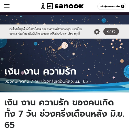
ดูดวง
เข้าสู่ระบบสมาชิก
หมวดอื่นๆ
//s.isanook.com/ho/0/ud/46/231541/sanook_thumbnail_1200x720(5).j
Sanook
//s.isanook.com/sr/0/images/logo-
600
60
new-
sanook.png
เว็บไซต์นี้ใช้คุกกี้
เพื่อให้ท่านได้รับประสบการณ์การใช้งานที่ดีที่สุดบน เว็บไซต์
ตกลง
ของเรา โปรดศึกษาเพิ่มเติมที่
นโยบายความเป็นส่วนตัว
และ
นโยบายคุกกี้
เงิน งาน ความรัก ของคนเกิด
ทั้ง 7 วัน ช่วงครึ่งเดือนหลัง มิ.ย.
65