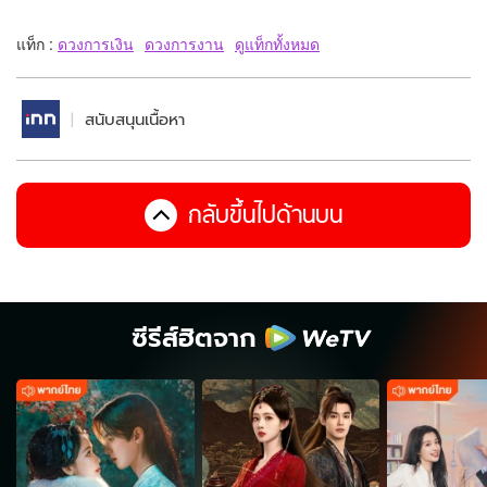
แท็ก :
ดวงการเงิน
ดวงการงาน
ดูแท็กทั้งหมด
สนับสนุนเนื้อหา
กลับขึ้นไปด้านบน
ซีรีส์ฮิตจาก