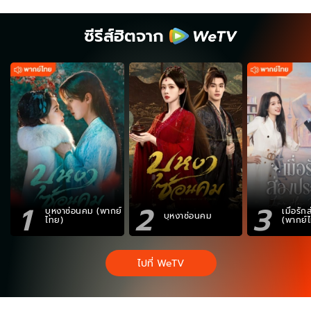
ซีรีส์ฮิตจาก
1
2
3
บุหงาซ่อนคม (พากย์
เมื่อรั
บุหงาซ่อนคม
ไทย)
(พากย์
ไปที่ WeTV