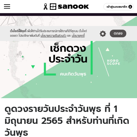
ดูดวง
เข้าสู่ระบบสมาชิก
หมวดอื่นๆ
//s.isanook.com/ho/0/ud/fxd/day/daily-
Sanook
//s.isanook.com/sr/0/images/logo-
600
60
horoscope-
new-
wednesday.jpg
sanook.png
เว็บไซต์นี้ใช้คุกกี้
เพื่อให้ท่านได้รับประสบการณ์การใช้งานที่ดีที่สุดบน เว็บไซต์
ตกลง
ของเรา โปรดศึกษาเพิ่มเติมที่
นโยบายความเป็นส่วนตัว
และ
นโยบายคุกกี้
ดูดวงรายวันประจำวันพุธ ที่ 1
มิถุนายน 2565 สำหรับท่านที่เกิด
วันพุธ