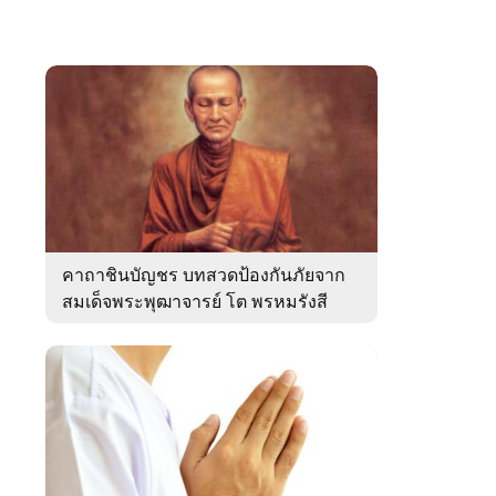
คาถาชินบัญชร บทสวดป้องกันภัยจาก
สมเด็จพระพุฒาจารย์ โต พรหมรังสี