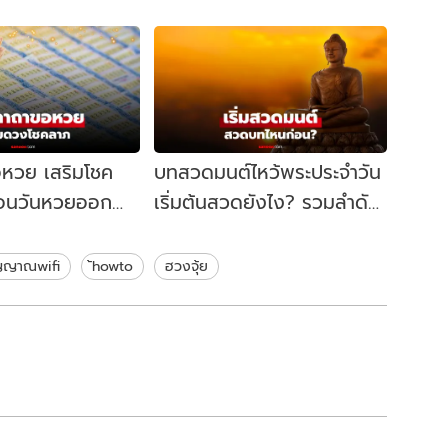
หวย เสริมโชค
บทสวดมนต์ไหว้พระประจำวัน
อนวันหวยออก
เริ่มต้นสวดยังไง? รวมลำดับ
็นสิริมงคล
บทสวด พร้อมคำแปล
สัญญาณwifi
้howto
ฮวงจุ้ย