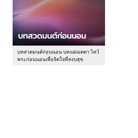
สัปดาห์
ของ
หมวด
ความ
 WeTV
เชื่อ
บทสวดมนต์ก่อนนอน บทแผ่เมตตา ไหว้
พระก่อนนอนเพื่อจิตใจที่สงบสุข
ติดต่อโฆษณา
tencentthbd
sales@tencent.co.th
รา
ร้องเรียนเนื้อหาไม่เหมาะสม
แนะนำติชม แจ้งปัญหาการใช้งาน