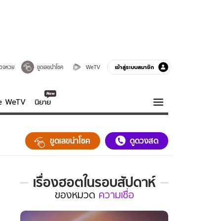
เข้าสู่ระบบสมาชิก
วจหวย
ขูดเลขนำโชค
WeTV
ve WeTV
นิยาย
รบรส
ความรู้รอบตัว
ขูดเลขนำโชค
ดูดวงสด
ฮาวทู
กูรู-รอบรู้
เรื่องฮอตในรอบสัปดาห์
เรื่อง
ของ
หมวด
ความเชื่อ
ฮอต
ใน
รอบ