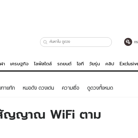
ตร
ีฬา
เศรษฐกิจ
ไลฟ์สไตล์
รถยนต์
ไอที
วัยรุ่น
คลิป
Exclusi
ตรวจหวย
ไลฟ์สไตล์
บันเทิงค
ยทายทัก
หมอดัง ดวงเด่น
ความเชื่อ
ดูดวงทั้งหมด
ผู้หญิง
หนัง-ละคร
ผู้ชาย
เพลง
ภาพสัญญาณ WiFi ตาม
ย
วัยรุ่น
เกมส์
ไอที
คลิป
รถยนต์
พอดแคสต์