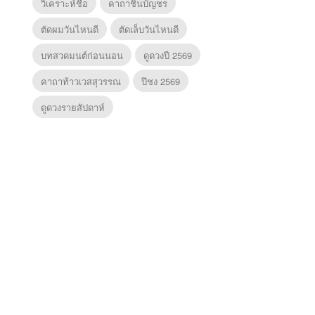
วิเคราะห์ชื่อ
คาถาชินบัญชร
ตัดผมวันไหนดี
ตัดเล็บวันไหนดี
บทสวดมนต์ก่อนนอน
ดูดวงปี 2569
คาถาท้าวเวสสุวรรณ
ปีชง 2569
ดูดวงรายสัปดาห์