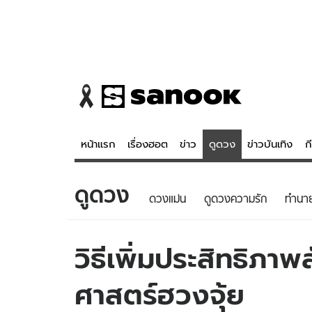
หน้าแรก
เรื่องฮอต
ข่าว
ดูดวง
ข่าวบันเทิง
ก
ดูดวง
ข่าว
ดูดวง - 
ดวงแม่น
ดูดวงความรัก
ทํานา
เรื่องฮอต
ดูดวง
ข่าว
หวยไทย
วิธีเพิ่มประสิทธิ
ข่าวบันเทิง
สถิติหวยไท
ศาสตร์ฮวงจุ้ย
ข่าวกีฬา
หวยลาว
ข่าวเศรษฐกิจ