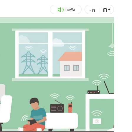
ก
สุขภาพ
+
ดูทีวี
-
ก
กดฟัง
เที่ยว-กิน
WeTV
Tasteful Thailand
Exclusive
Sanook Choice
นิยาย
ยลได้ที่
ร่วมงานกับเ