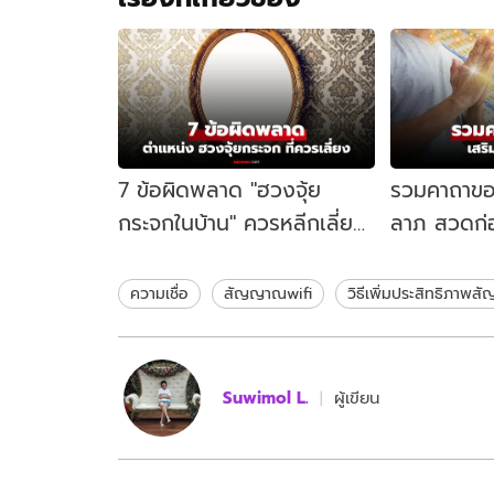
7 ข้อผิดพลาด "ฮวงจุ้ย
รวมคาถาขอ
กระจกในบ้าน" ควรหลีกเลี่ยง
ลาภ สวดก่
การวางตำแหน่งไหน?
เพิ่มความเป
ความเชื่อ
สัญญาณwifi
วิธีเพิ่มประสิทธิภาพ
Suwimol L.
ผู้เขียน