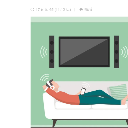
อัปเดตจีน
17 พ.ค. 65 (11:12 น.)
พิมพ์
เช็กข่าวชัวร์
ติดตามสนุกโซเชี
ดาวน์โหลดสนุกแอปฟรี
สงวนลิขสิทธิ์ ©
2569
บริษัท อิมเมจ ฟิวเจอร์ (ประเทศไทย) จำกัด