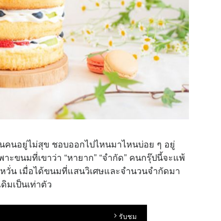
ป็นคนอยู่ไม่สุข ชอบออกไปไหนมาไหนบ่อย ๆ อยู่
พาะขนมที่เขาว่า “หายาก” “จำกัด” คนกรุ๊ปนี้จะแพ้
หวั่น เมื่อได้ขนมที่แสนวิเศษและจำนวนจำกัดมา
ดิมเป็นเท่าตัว
รับชม
arrow_forward_ios