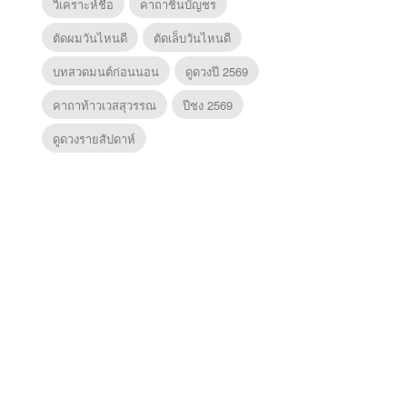
วิเคราะห์ชื่อ
คาถาชินบัญชร
ตัดผมวันไหนดี
ตัดเล็บวันไหนดี
บทสวดมนต์ก่อนนอน
ดูดวงปี 2569
คาถาท้าวเวสสุวรรณ
ปีชง 2569
ดูดวงรายสัปดาห์