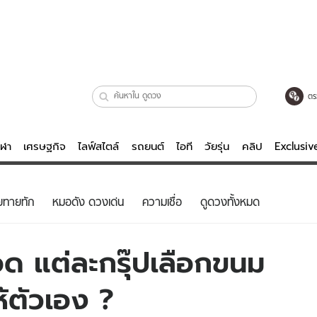
ตร
ีฬา
เศรษฐกิจ
ไลฟ์สไตล์
รถยนต์
ไอที
วัยรุ่น
คลิป
Exclusi
ตรวจหวย
ไลฟ์สไตล์
บันเทิงค
ยทายทัก
หมอดัง ดวงเด่น
ความเชื่อ
ดูดวงทั้งหมด
ผู้หญิง
หนัง-ละคร
ผู้ชาย
เพลง
อด แต่ละกรุ๊ปเลือกขนม
ย
วัยรุ่น
เกมส์
้ตัวเอง ?
ไอที
คลิป
รถยนต์
พอดแคสต์