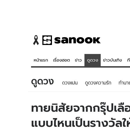
หน้าแรก
เรื่องฮอต
ข่าว
ดูดวง
ข่าวบันเทิง
ก
ดูดวง
ข่าว
ดูดวง - 
ดวงแม่น
ดูดวงความรัก
ทํานา
เรื่องฮอต
ดูดวง
ข่าว
หวยไทย
ทายนิสัยจากกรุ๊ปเลื
ข่าวบันเทิง
สถิติหวยไท
แบบไหนเป็นรางวัลให
ข่าวกีฬา
หวยลาว
ข่าวเศรษฐกิจ