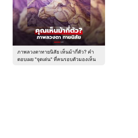
สัปดาห์
ของ
หมวด
ทำนาย
 WeTV
ทาย
ทัก
ภาพลวงตาทายนิสัย เห็นม้ากี่ตัว? คำ
ตอบเผย "จุดเด่น" ที่คนรอบตัวมองเห็น
ติดต่อโฆษณา
ในตัวคุณ
tencentthbd
sales@tencent.co.th
รา
ร้องเรียนเนื้อหาไม่เหมาะสม
แนะนำติชม แจ้งปัญหาการใช้งาน