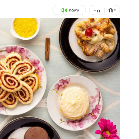
ก
สุขภาพ
+
ดูทีวี
-
ก
กดฟัง
เที่ยว-กิน
WeTV
Tasteful Thailand
Exclusive
Sanook Choice
นิยาย
ยลได้ที่
ร่วมงานกับเ