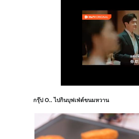
กรุ๊ป O.. ไปกินบุฟเฟ่ต์ขนมหวาน