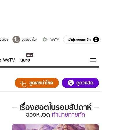
เข้าสู่ระบบสมาชิก
วจหวย
ขูดเลขนำโชค
WeTV
ve WeTV
นิยาย
รบรส
ความรู้รอบตัว
ขูดเลขนำโชค
ดูดวงสด
ฮาวทู
กูรู-รอบรู้
เรื่องฮอตในรอบสัปดาห์
เรื่อง
ของ
หมวด
ทำนายทายทัก
ฮอต
ใน
รอบ