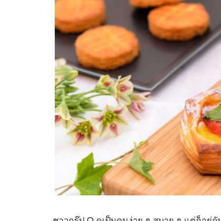
ชาวกรุ๊ป O ดูเป็นคนง่าย ๆ สบาย ๆ แต่ก็อยู่ก