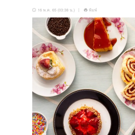
อัปเดตจีน
16 พ.ค. 65 (03:38 น.)
พิมพ์
เช็กข่าวชัวร์
ติดตามสนุกโซเชี
ดาวน์โหลดสนุกแอปฟรี
สงวนลิขสิทธิ์ ©
2569
บริษัท อิมเมจ ฟิวเจอร์ (ประเทศไทย) จำกัด