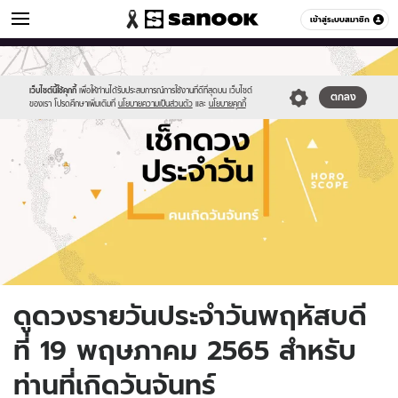
ดูดวง
เข้าสู่ระบบสมาชิก
หมวดอื่นๆ
//s.isanook.com/ho/0/ud/fxd/day/daily-
Sanook
//s.isanook.com/sr/0/images/logo-
600
60
horoscope-
new-
monday.jpg
sanook.png
เว็บไซต์นี้ใช้คุกกี้
เพื่อให้ท่านได้รับประสบการณ์การใช้งานที่ดีที่สุดบน เว็บไซต์
ตกลง
ของเรา โปรดศึกษาเพิ่มเติมที่
นโยบายความเป็นส่วนตัว
และ
นโยบายคุกกี้
ดูดวงรายวันประจำวันพฤหัสบดี
ที่ 19 พฤษภาคม 2565 สำหรับ
ท่านที่เกิดวันจันทร์