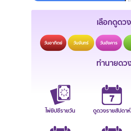
เลือกดูดวง
วัน
อาทิตย์
วัน
จันทร์
วัน
อังคาร
ทำนายดวงช
ไพ่ยิปซีรายวัน
ดูดวงรายสัปดาห์