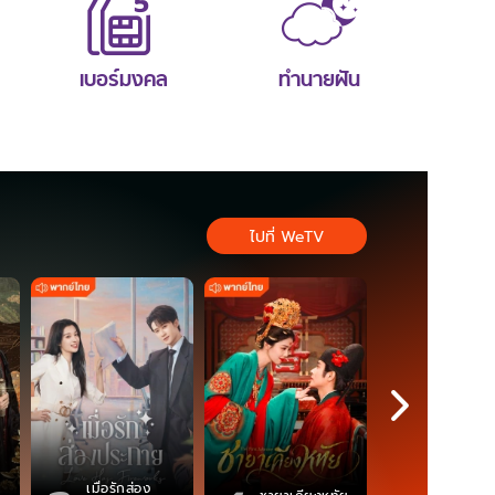
เบอร์มงคล
ทำนายฝัน
ไปที่ WeTV
เมื่อรักส่อง