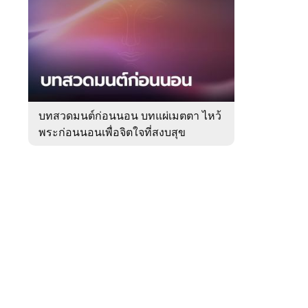
สัปดาห์
ของ
Sanook
ดูด
 WeTV
วง
บทสวดมนต์ก่อนนอน บทแผ่เมตตา ไหว้
พระก่อนนอนเพื่อจิตใจที่สงบสุข
ติดต่อโฆษณา
tencentthbd
sales@tencent.co.th
รา
ร้องเรียนเนื้อหาไม่เหมาะสม
แนะนำติชม แจ้งปัญหาการใช้งาน