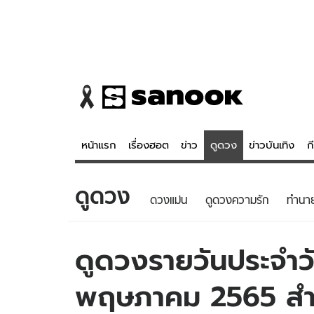
หน้าแรก
เรื่องฮอต
ข่าว
ดูดวง
ข่าวบันเทิง
ก
ดูดวง
ข่าว
ดูดวง - 
ดวงแม่น
ดูดวงความรัก
ทํานา
เรื่องฮอต
ดูดวง
ข่าว
หวยไทย
ดูดวงรายวันประจำวัน
ข่าวบันเทิง
สถิติหวยไท
พฤษภาคม 2565 สำหรั
ข่าวกีฬา
หวยลาว
ข่าวเศรษฐกิจ