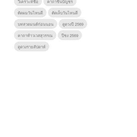
วิเคราะห์ชื่อ
คาถาชินบัญชร
ตัดผมวันไหนดี
ตัดเล็บวันไหนดี
บทสวดมนต์ก่อนนอน
ดูดวงปี 2569
คาถาท้าวเวสสุวรรณ
ปีชง 2569
ดูดวงรายสัปดาห์