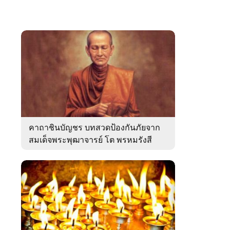
คาถาชินบัญชร บทสวดป้องกันภัยจาก
สมเด็จพระพุฒาจารย์ โต พรหมรังสี