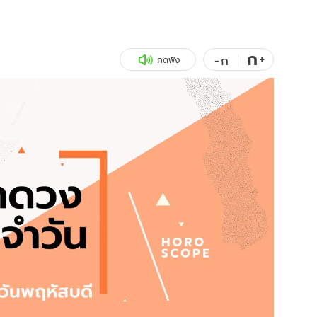
สุขภาพ
ดูทีวี
เที่ยว-กิน
WeTV
ก
+
-
ก
กดฟัง
Tasteful Thailand
Exclusive
Sanook Choice
นิยาย
ยลได้ที่
ร่วมงานกับเ