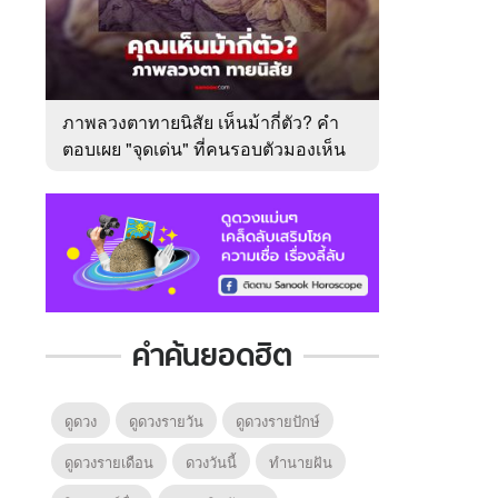
ภาพลวงตาทายนิสัย เห็นม้ากี่ตัว? คำ
ตอบเผย "จุดเด่น" ที่คนรอบตัวมองเห็น
ในตัวคุณ
คำค้นยอดฮิต
ดูดวง
ดูดวงรายวัน
ดูดวงรายปักษ์
ดูดวงรายเดือน
ดวงวันนี้
ทํานายฝัน