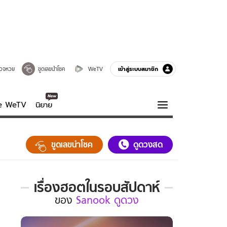
เข้าสู่ระบบสมาชิก
วจหวย
ขูดเลขนำโชค
WeTV
ve WeTV
นิยาย
รบรส
ความรู้รอบตัว
ขูดเลขนำโชค
ดูดวงสด
ฮาวทู
กูรู-รอบรู้
เรื่องฮอตในรอบสัปดาห์
เรื่อง
ของ
Sanook ดูดวง
ฮอต
ใน
รอบ