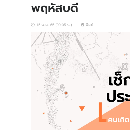
พฤหัสบดี
อัปเดตจีน
เช็กข่าวชัวร์
15 พ.ค. 65 (00:05 น.)
พิมพ์
ติดตามสนุกโซเชี
ดาวน์โหลดสนุกแอปฟรี
สงวนลิขสิทธิ์ ©
2569
บริษัท อิมเมจ ฟิวเจอร์ (ประเทศไทย) จำกัด