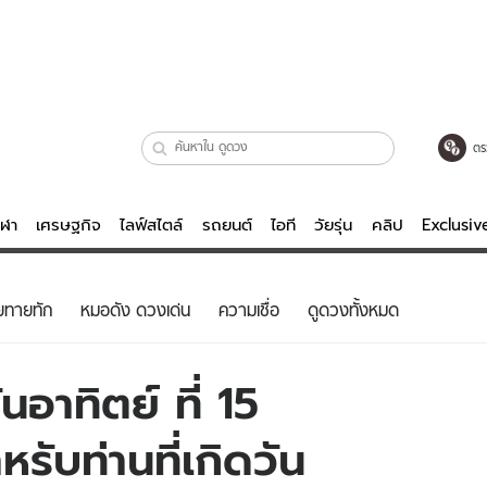
ตร
ีฬา
เศรษฐกิจ
ไลฟ์สไตล์
รถยนต์
ไอที
วัยรุ่น
คลิป
Exclusi
ตรวจหวย
ไลฟ์สไตล์
บันเทิงค
ยทายทัก
หมอดัง ดวงเด่น
ความเชื่อ
ดูดวงทั้งหมด
ผู้หญิง
หนัง-ละคร
ผู้ชาย
เพลง
อาทิตย์ ที่ 15
ย
วัยรุ่น
เกมส์
บท่านที่เกิดวัน
ไอที
คลิป
รถยนต์
พอดแคสต์