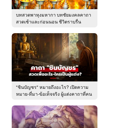
บทสวดพาหุงมหากา บทชัยมงคลคาถา
สวดเช้าและก่อนนอน ชีวิตราบรื่น
"ชินบัญชร" หมายถึงอะไร? เปิดความ
หมาย-ที่มา-ข้อเท็จจริง ผู้แต่งคาถาที่คน
ไทยคุ้นเคย