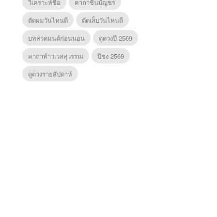
วิเคราะห์ชื่อ
คาถาชินบัญชร
ตัดผมวันไหนดี
ตัดเล็บวันไหนดี
บทสวดมนต์ก่อนนอน
ดูดวงปี 2569
คาถาท้าวเวสสุวรรณ
ปีชง 2569
ดูดวงรายสัปดาห์