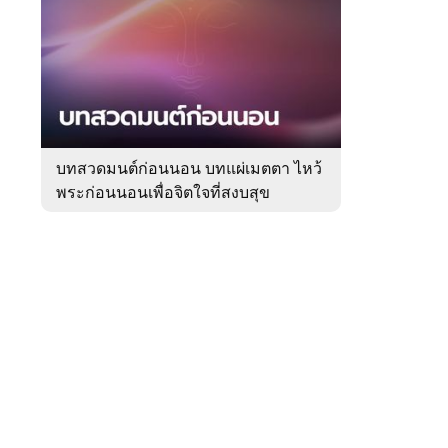
สัปดาห์
ของ
Sanook
ดูด
 WeTV
วง
บทสวดมนต์ก่อนนอน บทแผ่เมตตา ไหว้
พระก่อนนอนเพื่อจิตใจที่สงบสุข
ติดต่อโฆษณา
tencentthbd
sales@tencent.co.th
รา
ร้องเรียนเนื้อหาไม่เหมาะสม
แนะนำติชม แจ้งปัญหาการใช้งาน