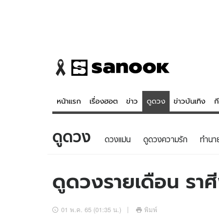
หน้าแรก
เรื่องฮอต
ข่าว
ดูดวง
ข่าวบันเทิง
ก
ดูดวง
ข่าว
ดูดวง - 
ดวงแม่น
ดูดวงความรัก
ทํานา
เรื่องฮอต
ดูดวง
ข่าว
หวยไทย
ดูดวงรายเดือน ราศี
ข่าวบันเทิง
สถิติหวยไท
ข่าวกีฬา
หวยลาว
01 พ.ค. 65 (01:35 น.)
พิมพ์
ข่าวเศรษฐกิจ