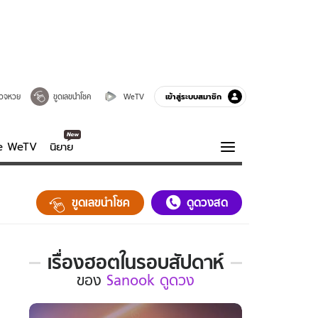
เข้าสู่ระบบสมาชิก
วจหวย
ขูดเลขนำโชค
WeTV
ve WeTV
นิยาย
รบรส
ความรู้รอบตัว
ขูดเลขนำโชค
ดูดวงสด
ฮาวทู
กูรู-รอบรู้
เรื่องฮอตในรอบสัปดาห์
เรื่อง
ของ
Sanook ดูดวง
ฮอต
ใน
รอบ