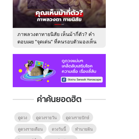
ภาพลวงตาทายนิสัย เห็นม้ากี่ตัว? คำ
ตอบเผย "จุดเด่น" ที่คนรอบตัวมองเห็น
ในตัวคุณ
คำค้นยอดฮิต
ดูดวง
ดูดวงรายวัน
ดูดวงรายปักษ์
ดูดวงรายเดือน
ดวงวันนี้
ทํานายฝัน