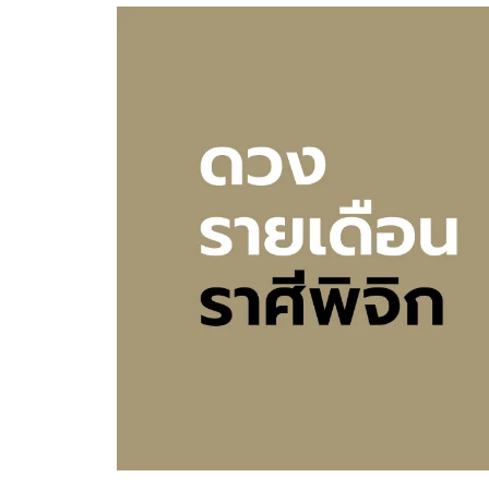
อัปเดตจีน
เช็กข่าวชัวร์
ติดตามสนุกโซเชี
ดาวน์โหลดสนุกแอปฟรี
สงวนลิขสิทธิ์ ©
2569
บริษัท อิมเมจ ฟิวเจอร์ (ประเทศไทย) จำกัด