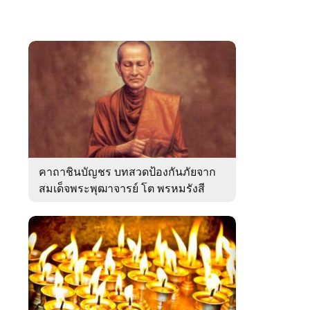
คาถาชินบัญชร บทสวดป้องกันภัยจาก
สมเด็จพระพุฒาจารย์ โต พรหมรังสี