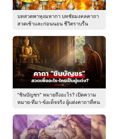
บทสวดพาหุงมหากา บทชัยมงคลคาถา
สวดเช้าและก่อนนอน ชีวิตราบรื่น
"ชินบัญชร" หมายถึงอะไร? เปิดความ
หมาย-ที่มา-ข้อเท็จจริง ผู้แต่งคาถาที่คน
ไทยคุ้นเคย