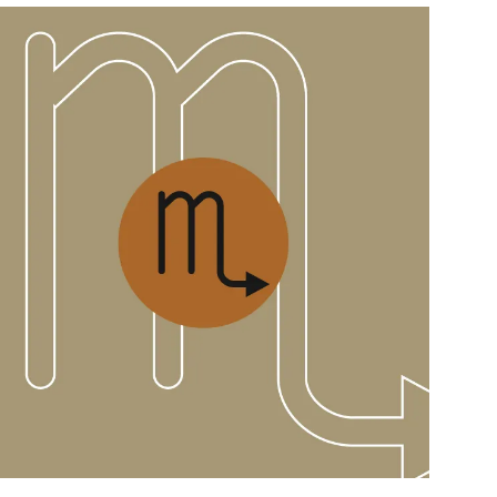
สุขภาพ
ดูทีวี
เที่ยว-กิน
WeTV
Tasteful Thailand
Exclusive
Sanook Choice
นิยาย
ยลได้ที่
ร่วมงานกับเ