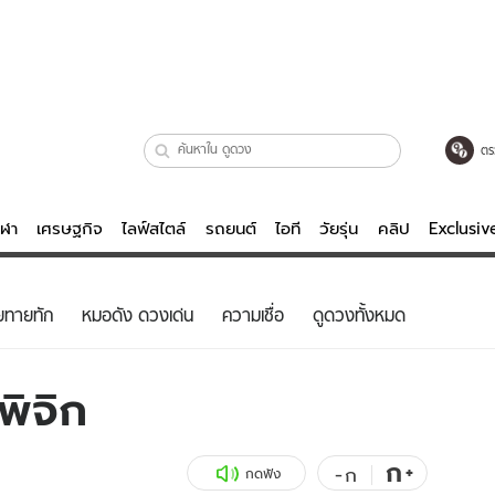
ตร
ีฬา
เศรษฐกิจ
ไลฟ์สไตล์
รถยนต์
ไอที
วัยรุ่น
คลิป
Exclusi
ตรวจหวย
ไลฟ์สไตล์
บันเทิงค
ยทายทัก
หมอดัง ดวงเด่น
ความเชื่อ
ดูดวงทั้งหมด
ผู้หญิง
หนัง-ละคร
ผู้ชาย
เพลง
พิจิก
ย
วัยรุ่น
เกมส์
ไอที
คลิป
ก
+
-
ก
กดฟัง
รถยนต์
พอดแคสต์