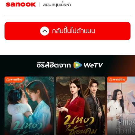
สนับสนุนเนื้อหา
กลับขึ้นไปด้านบน
ซีรีส์ฮิตจาก