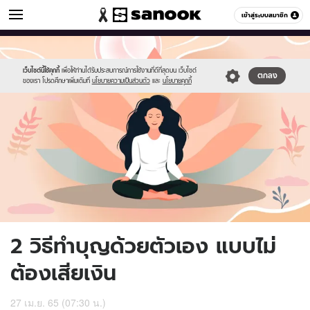
ดูดวง
เข้าสู่ระบบสมาชิก
หมวดอื่นๆ
//s.isanook.com/ho/0/ud/45/228353/sanook270465-
Sanook
//s.isanook.com/sr/0/images/logo-
600
60
01.jpg
new-
sanook.png
เว็บไซต์นี้ใช้คุกกี้
เพื่อให้ท่านได้รับประสบการณ์การใช้งานที่ดีที่สุดบน เว็บไซต์
ตกลง
ของเรา โปรดศึกษาเพิ่มเติมที่
นโยบายความเป็นส่วนตัว
และ
นโยบายคุกกี้
2 วิธีทำบุญด้วยตัวเอง แบบไม่
ต้องเสียเงิน
27 เม.ย. 65 (07:30 น.)