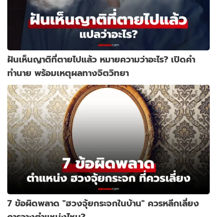
ฝันเห็นญาติที่ตายไปแล้ว หมายความว่าอะไร? เปิดคำ
ทำนาย พร้อมเหตุผลทางจิตวิทยา
7 ข้อผิดพลาด "ฮวงจุ้ยกระจกในบ้าน" ควรหลีกเลี่ยง
การวางตำแหน่งไหน?